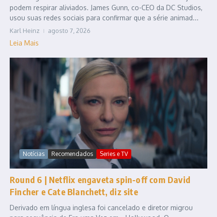
podem respirar aliviados. James Gunn, co-CEO da DC Studios,
usou suas redes sociais para confirmar que a série animad...
Karl Heinz
agosto 7, 2026
Leia Mais
Notícias
Recomendados
Series e TV
Round 6 | Netflix engaveta spin-off com David
Fincher e Cate Blanchett, diz site
Derivado em língua inglesa foi cancelado e diretor migrou