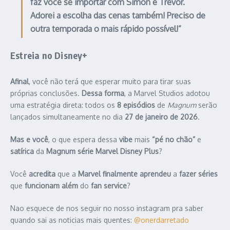
faz você se importar com Simon e Trevor.
Adorei a escolha das cenas também! Preciso de
outra temporada o mais rápido possível!”
Estreia no Disney+
Afinal
, você não terá que esperar muito para tirar suas
próprias conclusões.
Dessa forma
, a Marvel Studios adotou
uma estratégia direta: todos os
8 episódios
de
Magnum
serão
lançados simultaneamente no dia
27 de janeiro de 2026
.
Mas e você
, o que espera dessa
vibe
mais
“pé no chão”
e
satírica
da
Magnum série Marvel Disney Plus
?
Você
acredita
que a
Marvel
finalmente
aprendeu
a
fazer
séries
que
funcionam
além
do
fan service
?
Nao esquece de nos seguir no nosso instagram pra saber
quando sai as noticias mais quentes:
@onerdarretado