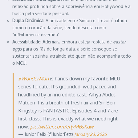
reflexão profunda sobre a sobrevivência em Hollywood e a
busca pela verdade pessoal.
Dupla Dinâmica:
A amizade entre Simon e Trevor é citada
como o coração da série, sendo descrita como
“infinitamente divertida”.
Acessibilidade:
Ademais
, embora esteja repleta de
easter
eggs
para os fãs de longa data, a série consegue se
sustentar sozinha, atraindo até quem não acompanha todo
o MCU.
#WonderMan
is hands down my favorite MCU
series to date. It's grounded, well paced and
headlined by an incredible cast. Yahya Abdul-
Mateen II is a breath of fresh air and Sir Ben
Kingsley is FANTASTIC. Episodes 4 and 7 are
first-class. This is exactly what we need right
now.
pic.twitter.com/erlyMBsXqw
— Junior Felix (@JuniorFett)
January 23, 2026