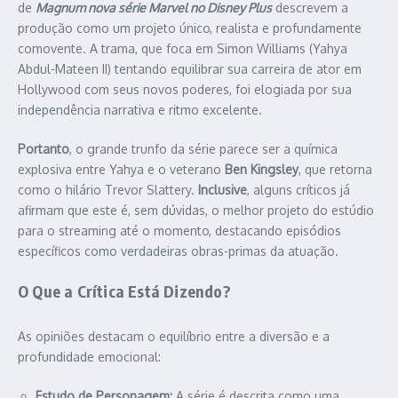
de
Magnum nova série Marvel no Disney Plus
descrevem a
produção como um projeto único, realista e profundamente
comovente. A trama, que foca em Simon Williams (Yahya
Abdul-Mateen II) tentando equilibrar sua carreira de ator em
Hollywood com seus novos poderes, foi elogiada por sua
independência narrativa e ritmo excelente.
Portanto
, o grande trunfo da série parece ser a química
explosiva entre Yahya e o veterano
Ben Kingsley
, que retorna
como o hilário Trevor Slattery.
Inclusive
, alguns críticos já
afirmam que este é, sem dúvidas, o melhor projeto do estúdio
para o streaming até o momento, destacando episódios
específicos como verdadeiras obras-primas da atuação.
O Que a Crítica Está Dizendo?
As opiniões destacam o equilíbrio entre a diversão e a
profundidade emocional:
Estudo de Personagem:
A série é descrita como uma