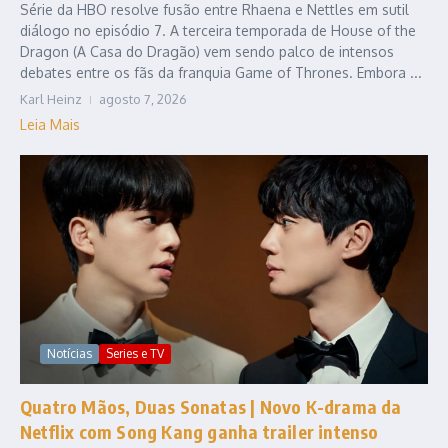
Série da HBO resolve fusão entre Rhaena e Nettles em sutil
diálogo no episódio 7. A terceira temporada de House of the
Dragon (A Casa do Dragão) vem sendo palco de intensos
debates entre os fãs da franquia Game of Thrones. Embora ...
Karl Heinz
agosto 7, 2026
Leia Mais
Notícias
Series e TV
Quatro Mãos, Duas Sonatas | Novo K-drama da
Netflix com Song Kang ganha trailer intenso