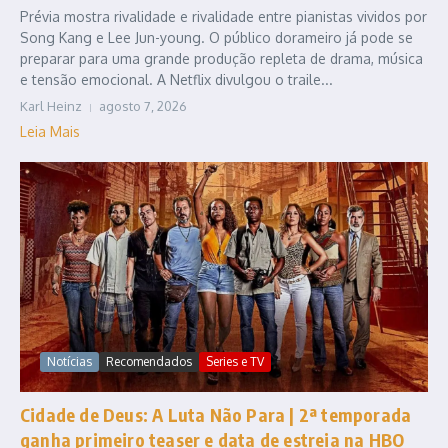
Prévia mostra rivalidade e rivalidade entre pianistas vividos por
Song Kang e Lee Jun-young. O público dorameiro já pode se
preparar para uma grande produção repleta de drama, música
e tensão emocional. A Netflix divulgou o traile...
Karl Heinz
agosto 7, 2026
Leia Mais
Notícias
Recomendados
Series e TV
Cidade de Deus: A Luta Não Para | 2ª temporada
ganha primeiro teaser e data de estreia na HBO