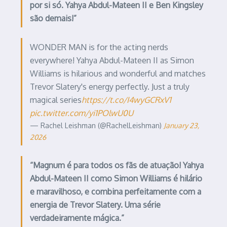
por si só. Yahya Abdul-Mateen II e Ben Kingsley
são demais!”
WONDER MAN is for the acting nerds
everywhere! Yahya Abdul-Mateen II as Simon
Williams is hilarious and wonderful and matches
Trevor Slatery's energy perfectly. Just a truly
magical series
https://t.co/I4wyGCRxV1
pic.twitter.com/yi1POlwU0U
— Rachel Leishman (@RachelLeishman)
January 23,
2026
“Magnum é para todos os fãs de atuação! Yahya
Abdul-Mateen II como Simon Williams é hilário
e maravilhoso, e combina perfeitamente com a
energia de Trevor Slatery. Uma série
verdadeiramente mágica.”