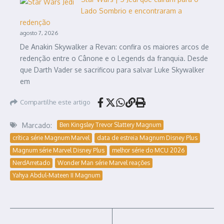
Lado Sombrio e encontraram a
redenção
agosto 7, 2026
De Anakin Skywalker a Revan: confira os maiores arcos de
redenção entre o Cânone e o Legends da franquia. Desde
que Darth Vader se sacrificou para salvar Luke Skywalker
em
Compartilhe este artigo
Marcado:
Ben Kingsley Trevor Slattery Magnum
crítica série Magnum Marvel
data de estreia Magnum Disney Plus
Magnum série Marvel Disney Plus
melhor série do MCU 2026
NerdArretado
Wonder Man série Marvel reações
Yahya Abdul-Mateen II Magnum