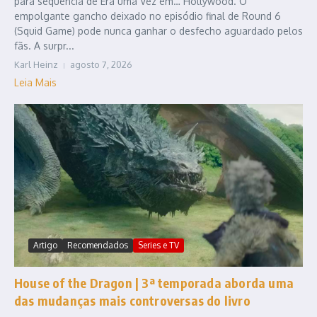
para sequência de Era uma Vez em… Hollywood. O
empolgante gancho deixado no episódio final de Round 6
(Squid Game) pode nunca ganhar o desfecho aguardado pelos
fãs. A surpr...
Karl Heinz
agosto 7, 2026
Leia Mais
Artigo
Recomendados
Series e TV
House of the Dragon | 3ª temporada aborda uma
das mudanças mais controversas do livro