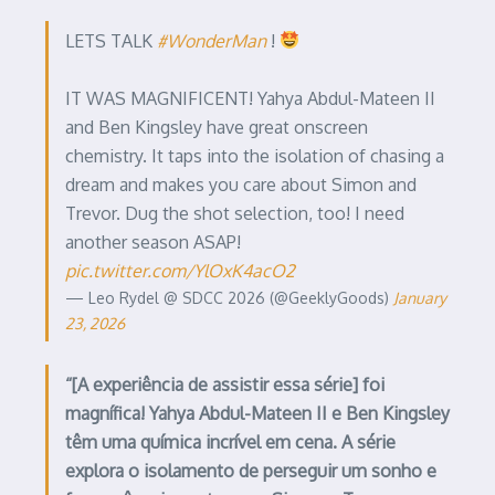
LETS TALK
#WonderMan
!
IT WAS MAGNIFICENT! Yahya Abdul-Mateen II
and Ben Kingsley have great onscreen
chemistry. It taps into the isolation of chasing a
dream and makes you care about Simon and
Trevor. Dug the shot selection, too! I need
another season ASAP!
pic.twitter.com/YlOxK4acO2
— Leo Rydel @ SDCC 2026 (@GeeklyGoods)
January
23, 2026
“[A experiência de assistir essa série] foi
magnífica! Yahya Abdul-Mateen II e Ben Kingsley
têm uma química incrível em cena. A série
explora o isolamento de perseguir um sonho e