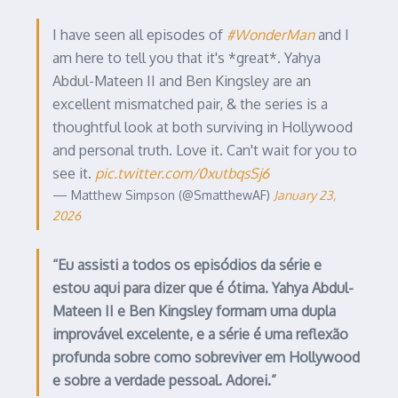
I have seen all episodes of
#WonderMan
and I
am here to tell you that it's *great*. Yahya
Abdul-Mateen II and Ben Kingsley are an
excellent mismatched pair, & the series is a
thoughtful look at both surviving in Hollywood
and personal truth. Love it. Can't wait for you to
see it.
pic.twitter.com/0xutbqsSj6
— Matthew Simpson (@SmatthewAF)
January 23,
2026
“Eu assisti a todos os episódios da série e
estou aqui para dizer que é ótima. Yahya Abdul-
Mateen II e Ben Kingsley formam uma dupla
improvável excelente, e a série é uma reflexão
profunda sobre como sobreviver em Hollywood
e sobre a verdade pessoal. Adorei.”