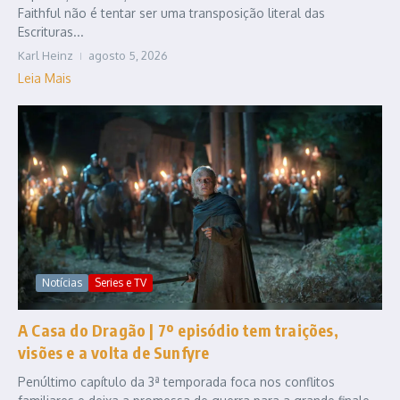
Faithful não é tentar ser uma transposição literal das
Escrituras...
Karl Heinz
agosto 5, 2026
Leia Mais
Notícias
Series e TV
A Casa do Dragão | 7º episódio tem traições,
visões e a volta de Sunfyre
Penúltimo capítulo da 3ª temporada foca nos conflitos