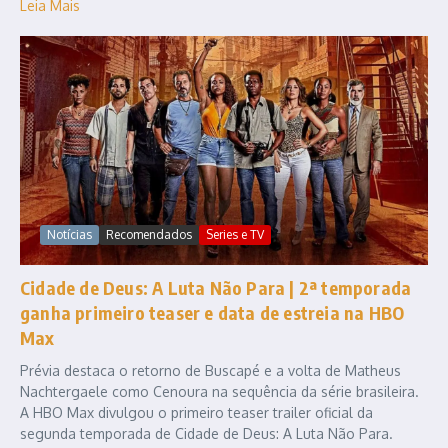
Leia Mais
Notícias
Recomendados
Series e TV
Cidade de Deus: A Luta Não Para | 2ª temporada
ganha primeiro teaser e data de estreia na HBO
Max
Prévia destaca o retorno de Buscapé e a volta de Matheus
Nachtergaele como Cenoura na sequência da série brasileira.
A HBO Max divulgou o primeiro teaser trailer oficial da
segunda temporada de Cidade de Deus: A Luta Não Para.