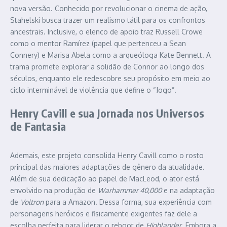
nova versão. Conhecido por revolucionar o cinema de ação,
Stahelski busca trazer um realismo tátil para os confrontos
ancestrais. Inclusive, o elenco de apoio traz Russell Crowe
como o mentor Ramírez (papel que pertenceu a Sean
Connery) e Marisa Abela como a arqueóloga Kate Bennett. A
trama promete explorar a solidão de Connor ao longo dos
séculos, enquanto ele redescobre seu propósito em meio ao
ciclo interminável de violência que define o “Jogo”.
Henry Cavill e sua Jornada nos Universos
de Fantasia
Ademais, este projeto consolida Henry Cavill como o rosto
principal das maiores adaptações de gênero da atualidade.
Além de sua dedicação ao papel de MacLeod, o ator está
envolvido na produção de
Warhammer 40,000
e na adaptação
de
Voltron
para a Amazon. Dessa forma, sua experiência com
personagens heróicos e fisicamente exigentes faz dele a
escolha perfeita para liderar o reboot de
Highlander
. Embora a