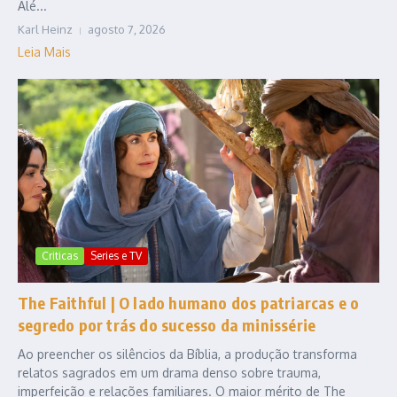
Alé...
Karl Heinz
agosto 7, 2026
Leia Mais
Criticas
Series e TV
The Faithful | O lado humano dos patriarcas e o
segredo por trás do sucesso da minissérie
Ao preencher os silêncios da Bíblia, a produção transforma
relatos sagrados em um drama denso sobre trauma,
imperfeição e relações familiares. O maior mérito de The