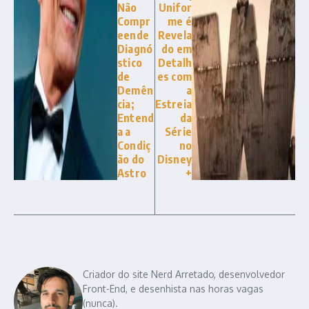
Não
Unifor
Compr
me é
eende
Revela
Diagnó
do em
stico
Detalh
de
es com
Demên
a
cia;
Estreia
Entend
da
a a
Série
Condiç
no
ão do
Disney
Astro
+
Criador do site Nerd Arretado, desenvolvedor
Front-End, e desenhista nas horas vagas
(nunca).