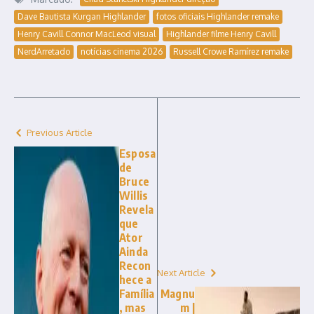
Dave Bautista Kurgan Highlander
fotos oficiais Highlander remake
Henry Cavill Connor MacLeod visual
Highlander filme Henry Cavill
NerdArretado
notícias cinema 2026
Russell Crowe Ramírez remake
Previous Article
Esposa
de
Bruce
Willis
Revela
que
Ator
Ainda
Recon
Next Article
hece a
Família
Magnu
, mas
m |