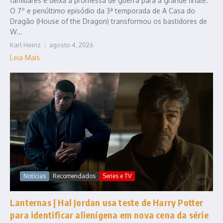
familiares e deixa a promessa de guerra para a grande finale.
O 7º e penúltimo episódio da 3ª temporada de A Casa do
Dragão (House of the Dragon) transformou os bastidores de
W...
Karl Heinz
agosto 4, 2026
Leia Mais
Notícias
Recomendados
Series e TV
Lanternas | Hal Jordan usa teste de Harry Potter
para identificar alienígena em nova cena da série