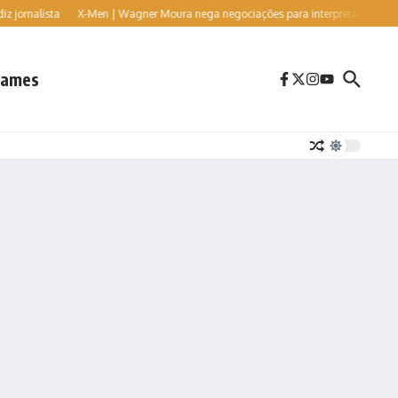
ista
X-Men | Wagner Moura nega negociações para interpretar o vilão Sr. Sinis
ames