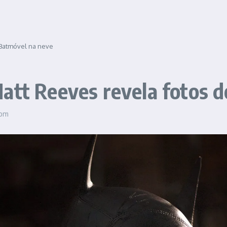
 Batmóvel na neve
att Reeves revela fotos 
 pm