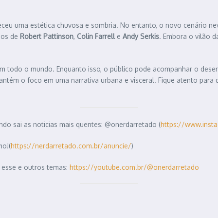
ceu uma estética chuvosa e sombria. No entanto, o novo cenário ne
dos de
Robert Pattinson
,
Colin Farrell
e
Andy Serkis
. Embora o vilão d
em todo o mundo. Enquanto isso, o público pode acompanhar o dese
antém o foco em uma narrativa urbana e visceral. Fique atento para 
do sai as noticias mais quentes: @onerdarretado (
https://www.inst
mo!(
https://nerdarretado.com.br/anuncie/
)
 esse e outros temas:
https://youtube.com.br/@onerdarretado