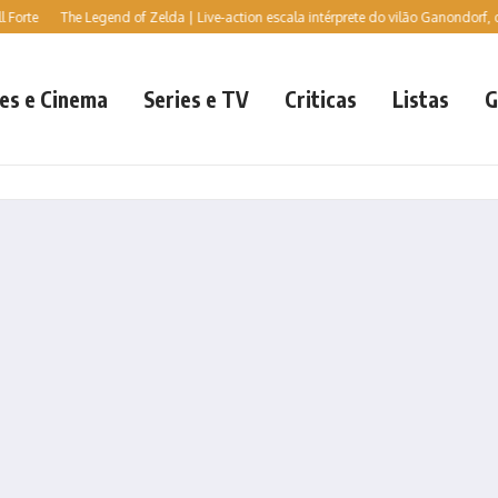
The Legend of Zelda | Live-action escala intérprete do vilão Ganondorf, diz jornal
es e Cinema
Series e TV
Criticas
Listas
G