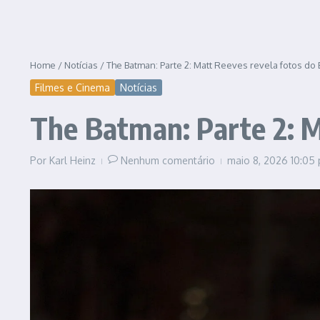
Home
/
Notícias
/
The Batman: Parte 2: Matt Reeves revela fotos do
Filmes e Cinema
Notícias
The Batman: Parte 2: M
Por
Karl Heinz
Nenhum comentário
maio 8, 2026
10:05