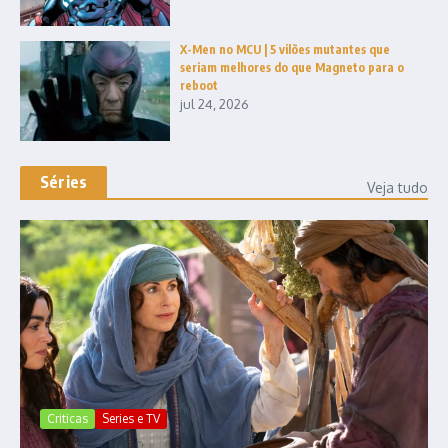
X-Men no MCU | 5 vilões mutantes que
seriam melhores do que Magneto para o
reboot
jul 24, 2026
Séries
Veja tudo
Criticas
Series e TV