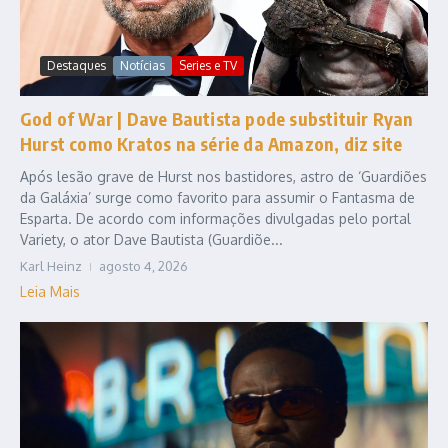
Destaques
Notícias
Series e TV
God of War | Dave Bautista pode substituir Ryan
Hurst como Kratos na série da Amazon, diz site
Após lesão grave de Hurst nos bastidores, astro de ‘Guardiões
da Galáxia’ surge como favorito para assumir o Fantasma de
Esparta. De acordo com informações divulgadas pelo portal
Variety, o ator Dave Bautista (Guardiõe...
Karl Heinz
agosto 4, 2026
Leia Mais