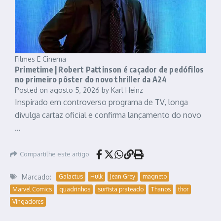
Filmes E Cinema
Primetime | Robert Pattinson é caçador de pedófilos
no primeiro pôster do novo thriller da A24
Posted on
agosto 5, 2026
by
Karl Heinz
Inspirado em controverso programa de TV, longa
divulga cartaz oficial e confirma lançamento do novo
…
Compartilhe este artigo
Marcado:
Galactus
Hulk
Jean Grey
magneto
Marvel Comics
quadrinhos
surfista prateado
Thanos
thor
Vingadores