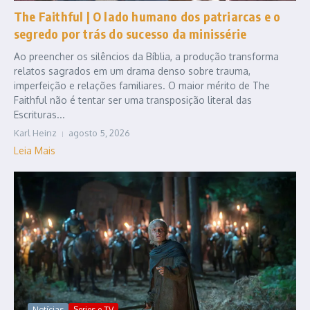
The Faithful | O lado humano dos patriarcas e o
segredo por trás do sucesso da minissérie
Ao preencher os silêncios da Bíblia, a produção transforma
relatos sagrados em um drama denso sobre trauma,
imperfeição e relações familiares. O maior mérito de The
Faithful não é tentar ser uma transposição literal das
Escrituras...
Karl Heinz
agosto 5, 2026
Leia Mais
Notícias
Series e TV