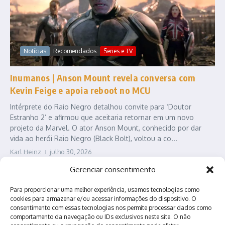
Notícias
Recomendados
Series e TV
Inumanos | Anson Mount revela conversa com
Kevin Feige e apoia reboot no MCU
Intérprete do Raio Negro detalhou convite para ‘Doutor
Estranho 2’ e afirmou que aceitaria retornar em um novo
projeto da Marvel. O ator Anson Mount, conhecido por dar
vida ao herói Raio Negro (Black Bolt), voltou a co...
Karl Heinz
julho 30, 2026
Leia Mais
Gerenciar consentimento
Para proporcionar uma melhor experiência, usamos tecnologias como
cookies para armazenar e/ou acessar informações do dispositivo. O
consentimento com essas tecnologias nos permite processar dados como
comportamento da navegação ou IDs exclusivos neste site. O não