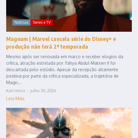
Notícias
Series e TV
Magnum | Marvel cancela série do Disney+ e
produção não terá 2ª temporada
Mesmo após ser renovada em março e receber elogios da
crítica, atração estrelada por Yahya Abdul-Mateen II foi
descartada pelo estúdio. Apesar da recepção altamente
positiva por parte da crítica especializada, a trajetória de
Magn...
Karl Heinz
julho 30, 2026
Leia Mais