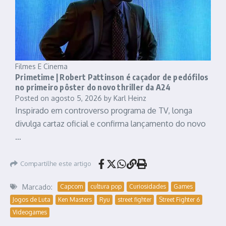
Filmes E Cinema
Primetime | Robert Pattinson é caçador de pedófilos
no primeiro pôster do novo thriller da A24
Posted on
agosto 5, 2026
by
Karl Heinz
Inspirado em controverso programa de TV, longa
divulga cartaz oficial e confirma lançamento do novo
…
Compartilhe este artigo
Marcado:
Capcom
cultura pop
Curiosidades
Games
Jogos de Luta
Ken Masters
Ryu
street fighter
Street Fighter 6
Videogames