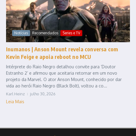
Notícias
Recomendados
Series e TV
Inumanos | Anson Mount revela conversa com
Kevin Feige e apoia reboot no MCU
Intérprete do Raio Negro detalhou convite para ‘Doutor
Estranho 2’ e afirmou que aceitaria retornar em um novo
projeto da Marvel. O ator Anson Mount, conhecido por dar
vida ao herói Raio Negro (Black Bolt), voltou a co...
Karl Heinz
julho 30, 2026
Leia Mais