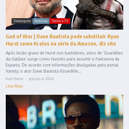
Destaques
Notícias
Series e TV
God of War | Dave Bautista pode substituir Ryan
Hurst como Kratos na série da Amazon, diz site
Após lesão grave de Hurst nos bastidores, astro de ‘Guardiões
da Galáxia’ surge como favorito para assumir o Fantasma de
Esparta. De acordo com informações divulgadas pelo portal
Variety, o ator Dave Bautista (Guardiõe...
Karl Heinz
agosto 4, 2026
Leia Mais