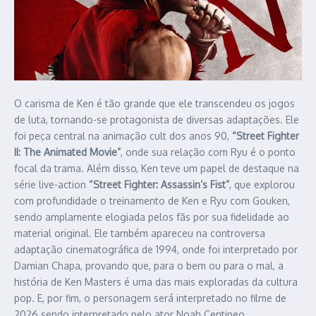
O carisma de Ken é tão grande que ele transcendeu os jogos
de luta, tornando-se protagonista de diversas adaptações. Ele
foi peça central na animação cult dos anos 90,
“Street Fighter
II: The Animated Movie”
, onde sua relação com Ryu é o ponto
focal da trama. Além disso, Ken teve um papel de destaque na
série live-action
“Street Fighter: Assassin’s Fist”
, que explorou
com profundidade o treinamento de Ken e Ryu com Gouken,
sendo amplamente elogiada pelos fãs por sua fidelidade ao
material original. Ele também apareceu na controversa
adaptação cinematográfica de 1994, onde foi interpretado por
Damian Chapa, provando que, para o bem ou para o mal, a
história de Ken Masters é uma das mais exploradas da cultura
pop. E, por fim, o personagem será interpretado no filme de
2026 sendo interpretado pelo ator Noah Centineo.