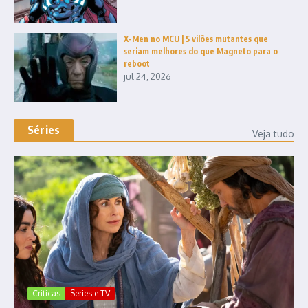
X-Men no MCU | 5 vilões mutantes que
seriam melhores do que Magneto para o
reboot
jul 24, 2026
Séries
Veja tudo
Criticas
Series e TV