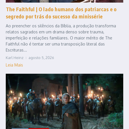
The Faithful | O lado humano dos patriarcas e o
segredo por trás do sucesso da minissérie
Ao preencher os silêncios da Bíblia, a produção transforma
relatos sagrados em um drama denso sobre trauma,
imperfeição e relações familiares. O maior mérito de The
Faithful não é tentar ser uma transposição literal das
Escrituras...
Karl Heinz
agosto 5, 2026
Leia Mais