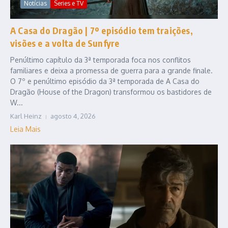
Notícias
Series e TV
A Casa do Dragão | 7º episódio tem traições,
visões e a volta de Sunfyre
Penúltimo capítulo da 3ª temporada foca nos conflitos
familiares e deixa a promessa de guerra para a grande finale.
O 7º e penúltimo episódio da 3ª temporada de A Casa do
Dragão (House of the Dragon) transformou os bastidores de
W...
Karl Heinz
agosto 4, 2026
Leia Mais