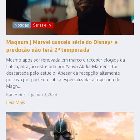
Notícias
Series e TV
Magnum | Marvel cancela série do Disney+ e
produção não terá 2ª temporada
Mesmo após ser renovada em março e receber elogios da
crítica, atração estrelada por Yahya Abdul-Mateen II foi
descartada pelo estúdio. Apesar da recepção altamente
positiva por parte da crítica especializada, a trajetória de
Magn...
Karl Heinz
julho 30, 2026
Leia Mais