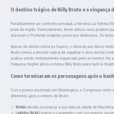
O destino trágico de Billy Bruto e a vingança 
Paralelamente ao confronto principal, a heroína Luz Estrela 
praia da região. Eventualmente, Annie utilizou seus poderes
atacaram o Profundo exigindo justiça por Ambrosius. Os bich
Apesar da vitória contra os Supers, o clima de paz durou mu
Bruto tomou a decisão radical de espalhar o vírus mortal cont
acabou sendo violentamente espancado pelo ex-mentor. No ent
fraqueza, Hughie atirou e matou Billy Bruto para fazê-lo fina
Como terminaram os personagens após o banh
Com a poeira assentada em Washington, o Congresso norte-am
diferentes após o enterro de Bruto:
Kimiko
decidiu recomeçar a sua vida na cidade de Marselha,
Leitinho (M.M.)
reatou o casamento com sua esposa, assumin