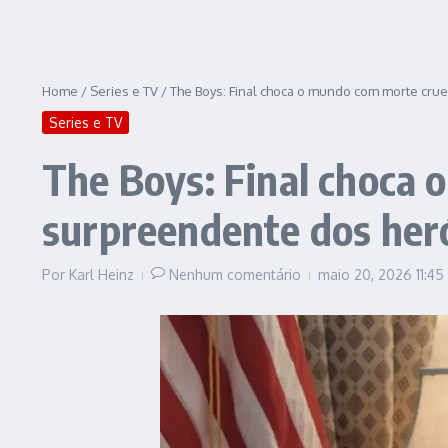
Home
/
Series e TV
/
The Boys: Final choca o mundo com morte crue
Series e TV
The Boys: Final choca 
surpreendente dos heró
Por
Karl Heinz
Nenhum comentário
maio 20, 2026
11:4