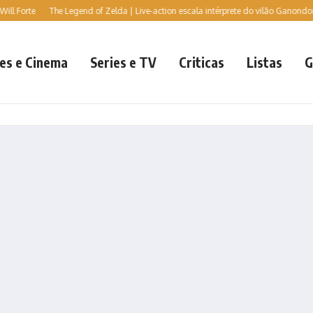
te
The Legend of Zelda | Live-action escala intérprete do vilão Ganondorf, diz jo
es e Cinema
Series e TV
Criticas
Listas
G