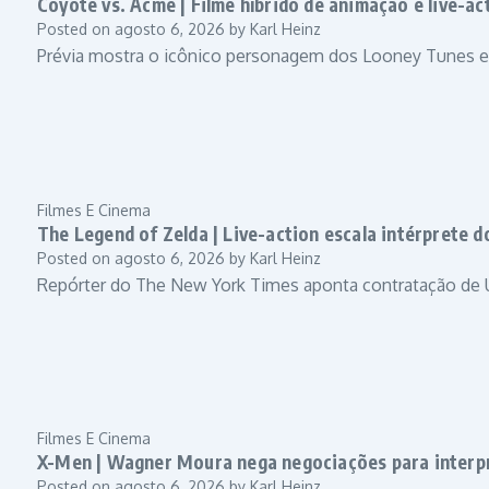
Coyote vs. Acme | Filme híbrido de animação e live-act
Posted on
agosto 6, 2026
by
Karl Heinz
Prévia mostra o icônico personagem dos Looney Tunes 
Filmes E Cinema
The Legend of Zelda | Live-action escala intérprete do
Posted on
agosto 6, 2026
by
Karl Heinz
Repórter do The New York Times aponta contratação de Ul
Filmes E Cinema
X-Men | Wagner Moura nega negociações para interpre
Posted on
agosto 6, 2026
by
Karl Heinz