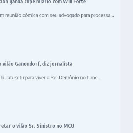
ion ganha clipe hilário com Will Forte
em reunião cômica com seu advogado para processa…
 vilão Ganondorf, diz jornalista
i Latukefu para viver o Rei Demônio no filme …
tar o vilão Sr. Sinistro no MCU