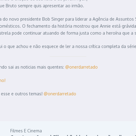
 que Bruto sempre quis apresentar ao irmão.
a do novo presidente Bob Singer para liderar a Agência de Assuntos
odomésticos. O fechamento da história mostrou que Annie está gráv
z Estrela pode continuar atuando de forma justa como a heroína que 
ui o que achou e não esquece de ler a nossa crítica completa da série
do sai as noticias mais quentes:
@onerdarretado
mo!
 esse e outros temas!
@onerdarretado
Filmes E Cinema