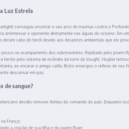
da Luz Estrela
(Starlight) conseguiu encerrar o seu arco de traumas contra o Profu
 para arremessar o oponente diretamente nas águas do oceano. Em um
os deram cabo do herói devido aos desastres ambientais que ele pro
ito pouco no acampamento dos sobreviventes. Rejeitado pelo jovem R
ra heróis pelo sistema de incêndio da torre da Vought. Hughie tento
anto, ao encarar o amigo caído, Bruto enxergou o reflexo de seu f
lmente descansar em paz.
o de sangue?
ericano decidiu remover Ashley do comando do país. Enquanto isso,
 na França;
do a criação de sua filha e do jovem Ryan;