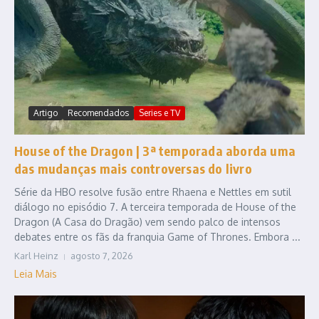
Artigo
Recomendados
Series e TV
House of the Dragon | 3ª temporada aborda uma
das mudanças mais controversas do livro
Série da HBO resolve fusão entre Rhaena e Nettles em sutil
diálogo no episódio 7. A terceira temporada de House of the
Dragon (A Casa do Dragão) vem sendo palco de intensos
debates entre os fãs da franquia Game of Thrones. Embora ...
Karl Heinz
agosto 7, 2026
Leia Mais