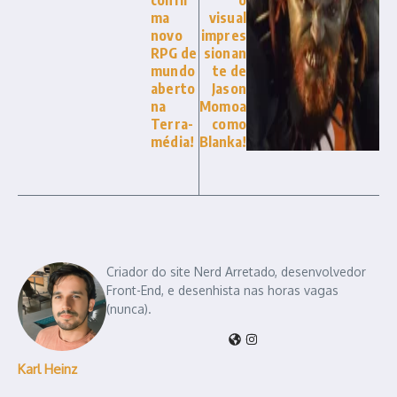
ma
visual
novo
impres
RPG de
sionan
mundo
te de
aberto
Jason
na
Momoa
Terra-
como
média!
Blanka!
Criador do site Nerd Arretado, desenvolvedor
Front-End, e desenhista nas horas vagas
(nunca).
Karl Heinz