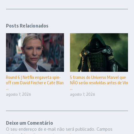
Posts Relacionados
Round 6 | Netflix engaveta spin-
5 tramas do Universo Marvel que
off com David Fincher e Cate Blan
NÃO serão resolvidas antes de Vin
...
...
agosto 7, 2026
agosto 7, 2026
Deixe um Comentário
O seu endereço de e-mail não será publicado.
Campos