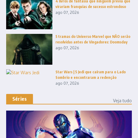
4 livros de fantasia que ninguém previa que
virariam franquias de sucesso estrondoso
ago 07, 2026
5 tramas do Universo Marvel que NÃO serão
resolvidas antes de Vingadores: Doomsday
ago 07, 2026
Star Wars | 5 Jedi que caíram para o Lado
Sombrio e encontraram a redenção
ago 07, 2026
Séries
Veja tudo