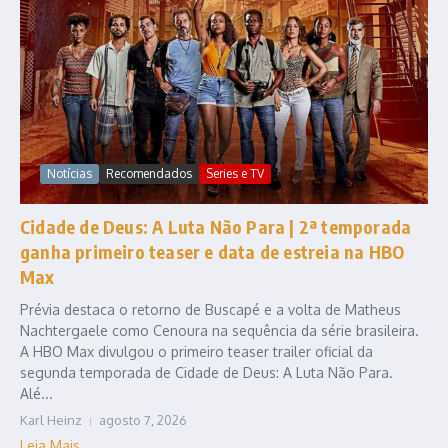
Notícias
Recomendados
Series e TV
Cidade de Deus: A Luta Não Para | 2ª temporada
ganha primeiro teaser e data de estreia na HBO
Max
Prévia destaca o retorno de Buscapé e a volta de Matheus
Nachtergaele como Cenoura na sequência da série brasileira.
A HBO Max divulgou o primeiro teaser trailer oficial da
segunda temporada de Cidade de Deus: A Luta Não Para.
Alé...
Karl Heinz
agosto 7, 2026
Leia Mais