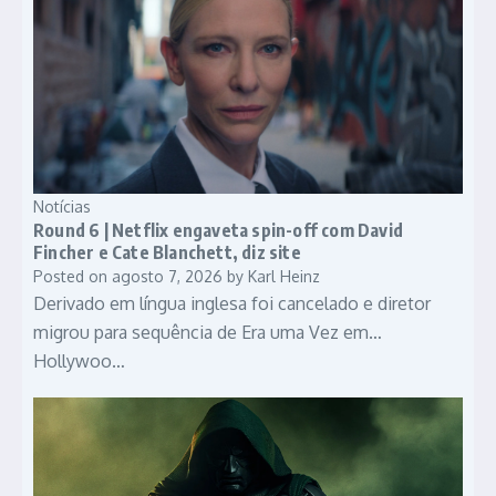
Notícias
Round 6 | Netflix engaveta spin-off com David
Fincher e Cate Blanchett, diz site
Posted on
agosto 7, 2026
by
Karl Heinz
Derivado em língua inglesa foi cancelado e diretor
migrou para sequência de Era uma Vez em…
Hollywoo…