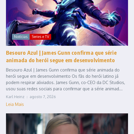
Notícias
Series e TV
Besouro Azul | James Gunn confirma que série
animada do herói segue em desenvolvimento
Besouro Azul | James Gunn confirma que série animada do
herói segue em desenvolvimento Os fãs do herói latino já
podem respirar aliviados. James Gunn, co-CEO da DC Studios,
usou suas redes sociais para confirmar que a série animad...
Karl Heinz
agosto 7, 2026
Leia Mais