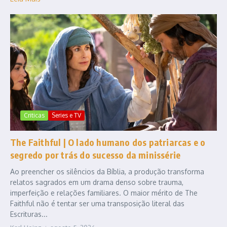
Criticas
Series e TV
The Faithful | O lado humano dos patriarcas e o
segredo por trás do sucesso da minissérie
Ao preencher os silêncios da Bíblia, a produção transforma
relatos sagrados em um drama denso sobre trauma,
imperfeição e relações familiares. O maior mérito de The
Faithful não é tentar ser uma transposição literal das
Escrituras...