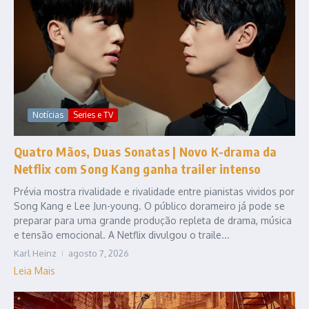
Notícias
Series e TV
Quatro Mãos, Duas Sonatas | Novo K-drama da
Netflix com Song Kang ganha trailer intenso
Prévia mostra rivalidade e rivalidade entre pianistas vividos por
Song Kang e Lee Jun-young. O público dorameiro já pode se
preparar para uma grande produção repleta de drama, música
e tensão emocional. A Netflix divulgou o traile...
Karl Heinz
agosto 7, 2026
Leia Mais