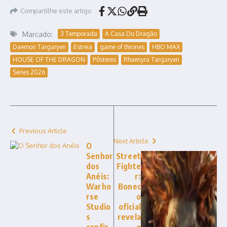
Compartilhe este artigo
Marcado:
3 Temporada
A Casa Do Dragão
Daemon Targaryen
Estreia
game of thrones
HBO MAX
HOUSE OF THE DRAGON
Pôsteres
Rhaenyra Targaryen
Séries 2026
Previous Article
Next Article
O
Senhor
Street
dos
Fighte
Anéis:
r:
Warho
Bonec
rse
o
Studio
oficial
s
revela
confir
o