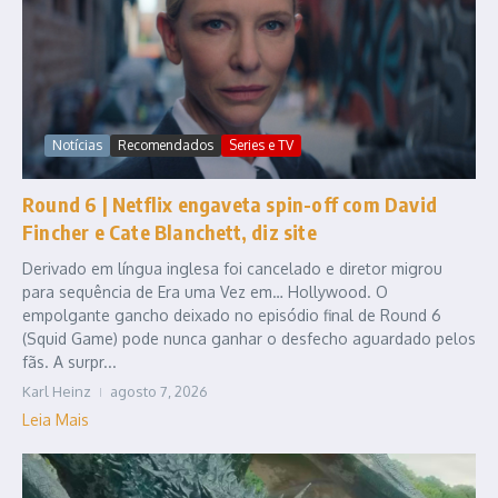
Notícias
Recomendados
Series e TV
Round 6 | Netflix engaveta spin-off com David
Fincher e Cate Blanchett, diz site
Derivado em língua inglesa foi cancelado e diretor migrou
para sequência de Era uma Vez em… Hollywood. O
empolgante gancho deixado no episódio final de Round 6
(Squid Game) pode nunca ganhar o desfecho aguardado pelos
fãs. A surpr...
Karl Heinz
agosto 7, 2026
Leia Mais