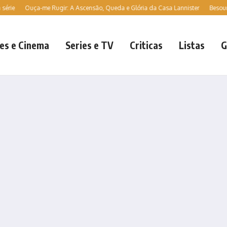
Ouça-me Rugir: A Ascensão, Queda e Glória da Casa Lannister
Besouro Azul |
es e Cinema
Series e TV
Criticas
Listas
G