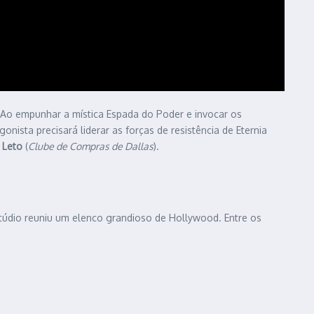
. Ao empunhar a mística Espada do Poder e invocar os
sta precisará liderar as forças de resistência de Eternia
 Leto
(
Clube de Compras de Dallas
).
túdio reuniu um elenco grandioso de Hollywood. Entre os