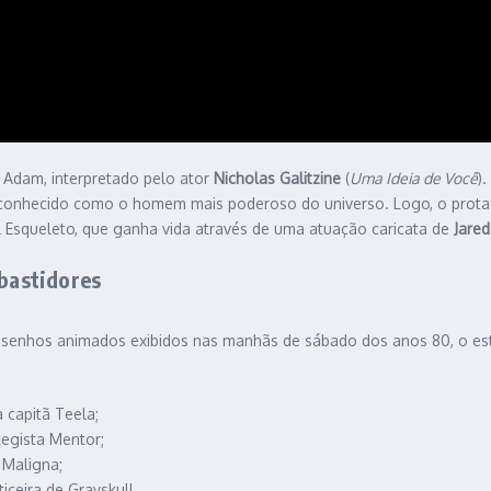
e Adam, interpretado pelo ator
Nicholas Galitzine
(
Uma Ideia de Você
)
conhecido como o homem mais poderoso do universo. Logo, o protagoni
l Esqueleto, que ganha vida através de uma atuação caricata de
Jared
 bastidores
desenhos animados exibidos nas manhãs de sábado dos anos 80, o es
 capitã Teela;
tegista Mentor;
s Maligna;
iceira de Grayskull.