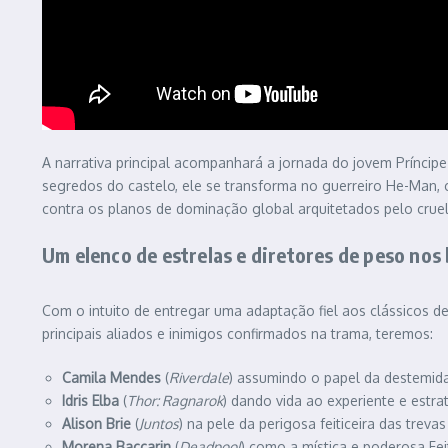
A narrativa principal acompanhará a jornada do jovem Príncip
segredos do castelo, ele se transforma no guerreiro He-Man, 
contra os planos de dominação global arquitetados pelo crue
Um elenco de estrelas e diretores de peso nos
Com o intuito de entregar uma adaptação fiel aos clássicos 
principais aliados e inimigos confirmados na trama, teremos:
Camila Mendes
(
Riverdale
) assumindo o papel da destemida
Idris Elba
(
Thor: Ragnarok
) dando vida ao experiente e estra
Alison Brie
(
Juntos
) na pele da perigosa feiticeira das treva
Morena Baccarin
(
Deadpool
) como a mística e poderosa Feit