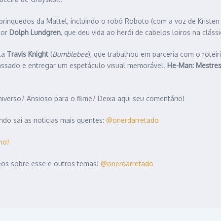
brinquedos da Mattel, incluindo o robô Roboto (com a voz de Kristen
tor
Dolph Lundgren
, que deu vida ao herói de cabelos loiros na clás
ta
Travis Knight
(
Bumblebee
), que trabalhou em parceria com o roteiri
passado e entregar um espetáculo visual memorável.
He-Man: Mestres
niverso? Ansioso para o filme? Deixa aqui seu comentário!
do sai as noticias mais quentes:
@onerdarretado
mo!
deos sobre esse e outros temas!
@onerdarretado