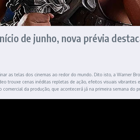
ício de junho, nova prévia destac
r as telas dos cinemas ao redor do mundo. Dito isto, a Warner Bros.
deo trouxe cenas inéditas repletas de ação, efeitos visuais vibrantes
o comercial da produção, que acontecerá já na primeira semana do 