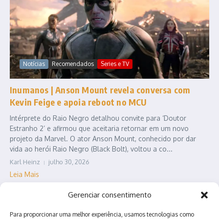
Notícias
Recomendados
Series e TV
Inumanos | Anson Mount revela conversa com
Kevin Feige e apoia reboot no MCU
Intérprete do Raio Negro detalhou convite para ‘Doutor
Estranho 2’ e afirmou que aceitaria retornar em um novo
projeto da Marvel. O ator Anson Mount, conhecido por dar
vida ao herói Raio Negro (Black Bolt), voltou a co...
Karl Heinz
julho 30, 2026
Leia Mais
Gerenciar consentimento
Para proporcionar uma melhor experiência, usamos tecnologias como