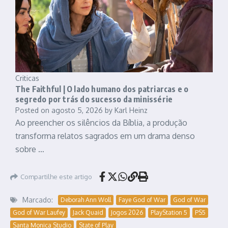
Criticas
The Faithful | O lado humano dos patriarcas e o
segredo por trás do sucesso da minissérie
Posted on
agosto 5, 2026
by
Karl Heinz
Ao preencher os silêncios da Bíblia, a produção
transforma relatos sagrados em um drama denso
sobre …
Compartilhe este artigo
Marcado:
Deborah Ann Woll
Faye God of War
God of War
God of War Laufey
Jack Quaid
Jogos 2026
PlayStation 5
PS5
Santa Monica Studio
State of Play