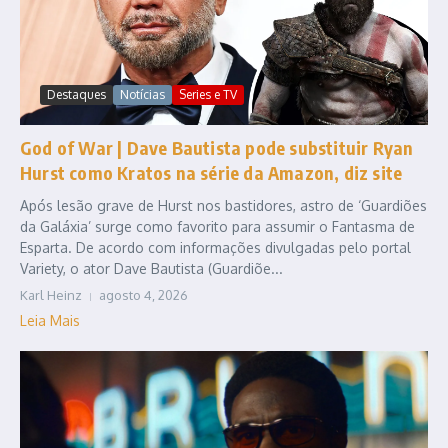
Destaques
Notícias
Series e TV
God of War | Dave Bautista pode substituir Ryan
Hurst como Kratos na série da Amazon, diz site
Após lesão grave de Hurst nos bastidores, astro de ‘Guardiões
da Galáxia’ surge como favorito para assumir o Fantasma de
Esparta. De acordo com informações divulgadas pelo portal
Variety, o ator Dave Bautista (Guardiõe...
Karl Heinz
agosto 4, 2026
Leia Mais