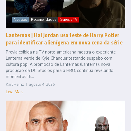
Notícias
Recomendados
Series e TV
Lanternas | Hal Jordan usa teste de Harry Potter
para identificar alienígena em nova cena da série
Previa exibida na TV norte-americana mostra o experiente
Lanterna Verde de Kyle Chandler testando suspeito com
cultura pop. A promoção de Lanternas (Lanterns), nova
produção da DC Studios para a HBO, continua revelando
momentos di...
Karl Heinz
agosto 4, 2026
Leia Mais