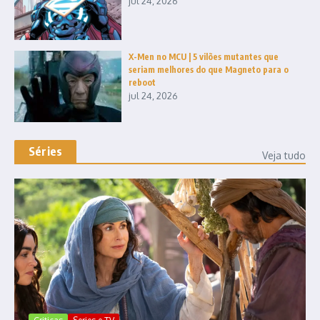
jul 24, 2026
X-Men no MCU | 5 vilões mutantes que
seriam melhores do que Magneto para o
reboot
jul 24, 2026
Séries
Veja tudo