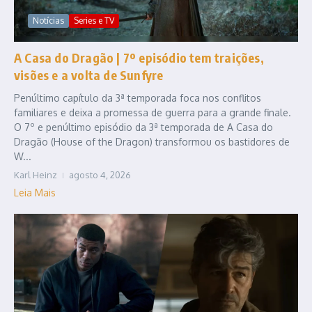
Notícias
Series e TV
A Casa do Dragão | 7º episódio tem traições,
visões e a volta de Sunfyre
Penúltimo capítulo da 3ª temporada foca nos conflitos
familiares e deixa a promessa de guerra para a grande finale.
O 7º e penúltimo episódio da 3ª temporada de A Casa do
Dragão (House of the Dragon) transformou os bastidores de
W...
Karl Heinz
agosto 4, 2026
Leia Mais