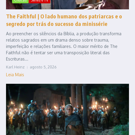
Criticas
Series e TV
The Faithful | O lado humano dos patriarcas e o
segredo por trás do sucesso da minissérie
Ao preencher os silêncios da Bíblia, a produção transforma
relatos sagrados em um drama denso sobre trauma,
imperfeição e relações familiares. O maior mérito de The
Faithful não é tentar ser uma transposição literal das
Escrituras...
Karl Heinz
agosto 5, 2026
Leia Mais