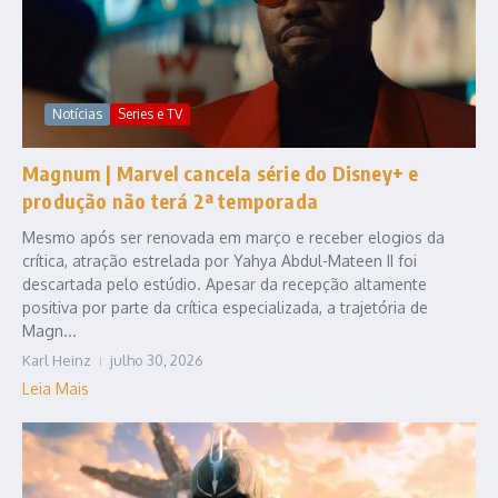
Notícias
Series e TV
Magnum | Marvel cancela série do Disney+ e
produção não terá 2ª temporada
Mesmo após ser renovada em março e receber elogios da
crítica, atração estrelada por Yahya Abdul-Mateen II foi
descartada pelo estúdio. Apesar da recepção altamente
positiva por parte da crítica especializada, a trajetória de
Magn...
Karl Heinz
julho 30, 2026
Leia Mais