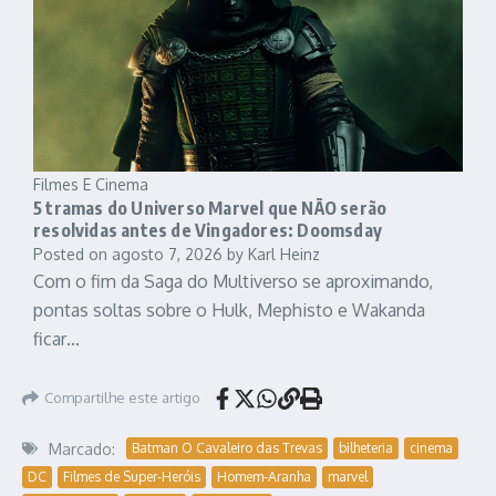
Filmes E Cinema
5 tramas do Universo Marvel que NÃO serão
resolvidas antes de Vingadores: Doomsday
Posted on
agosto 7, 2026
by
Karl Heinz
Com o fim da Saga do Multiverso se aproximando,
pontas soltas sobre o Hulk, Mephisto e Wakanda
ficar…
Compartilhe este artigo
Marcado:
Batman O Cavaleiro das Trevas
bilheteria
cinema
DC
Filmes de Super-Heróis
Homem-Aranha
marvel