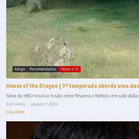
Artigo
Recomendados
Series e TV
House of the Dragon | 3ª temporada aborda uma das
Série da HBO resolve fusão entre Rhaena e Nettles em sutil diál
Karl Heinz
agosto 7, 2026
Leia Mais