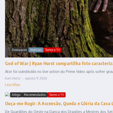
Destaques
Notícias
Series e TV
God of War | Ryan Hurst compartilha foto caracteriz
Ator foi substituído no live-action do Prime Video após sofrer gr
Karl Heinz
agosto 9, 2026
Leia Mais
Artigo
Recomendados
Series e TV
Ouça-me Rugir: A Ascensão, Queda e Glória da Casa 
De Guardiões do Oeste na Dança dos Dragões a Mestres dos Sete R