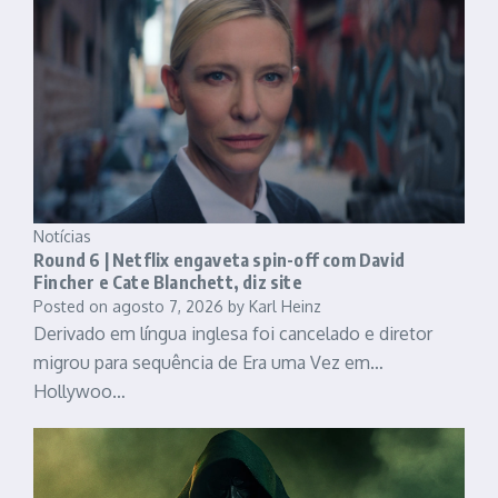
Notícias
Round 6 | Netflix engaveta spin-off com David
Fincher e Cate Blanchett, diz site
Posted on
agosto 7, 2026
by
Karl Heinz
Derivado em língua inglesa foi cancelado e diretor
migrou para sequência de Era uma Vez em…
Hollywoo…