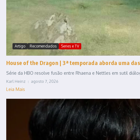
Artigo
Recomendados
Series e TV
House of the Dragon | 3ª temporada aborda uma das
Série da HBO resolve fusão entre Rhaena e Nettles em sutil diál
Karl Heinz
agosto 7, 2026
Leia Mais