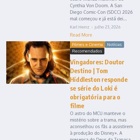
Cynthia Von Doom. A San
Diego Comic-Con (SDCC) 2026
mal começou e já está dei...
Karl Heinz
julho 23, 2026
Read More
Filmes e Cinema
Notícias
Recomendados
Vingadores: Doutor
Destino | Tom
Hiddleston responde
se série do Loki é
obrigatória para o
filme
O astro do MCU manteve o
mistério sobre a trama, mas
aconselhou os fãs a assistirem
à produção do Disney+. A
presença do Deus da Trapaça