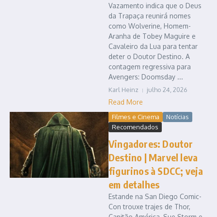
Vazamento indica que o Deus
da Trapaça reunirá nomes
como Wolverine, Homem-
Aranha de Tobey Maguire e
Cavaleiro da Lua para tentar
deter o Doutor Destino. A
contagem regressiva para
Avengers: Doomsday ...
Karl Heinz
julho 24, 2026
Read More
Filmes e Cinema
Notícias
Recomendados
Vingadores: Doutor
Destino | Marvel leva
figurinos à SDCC; veja
em detalhes
Estande na San Diego Comic-
Con trouxe trajes de Thor,
Capitão América, Sue Storm e