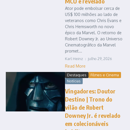
MCU é revelado
Ator pode embolsar cerca de
US$ 100 milhões ao lado de
veteranos como Chris Evans e
Chris Hemsworth no novo
épico da Marvel. O retorno de
Robert Downey Jr. ao Universo
Cinematográfico da Marvel
promet...
Karl Heinz
julho 29, 2026
Read More
Destaques
Filmes e Cinema
Notícias
Vingadores: Doutor
Destino | Trono do
vilão de Robert
Downey Jr. é revelado
em colecionáveis