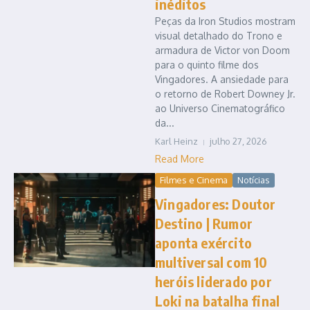
inéditos
Peças da Iron Studios mostram
visual detalhado do Trono e
armadura de Victor von Doom
para o quinto filme dos
Vingadores. A ansiedade para
o retorno de Robert Downey Jr.
ao Universo Cinematográfico
da...
Karl Heinz
julho 27, 2026
Read More
Filmes e Cinema
Notícias
Vingadores: Doutor
Destino | Rumor
aponta exército
multiversal com 10
heróis liderado por
Loki na batalha final