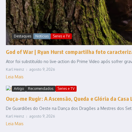
Destaques
Notícias
Series e TV
God of War | Ryan Hurst compartilha foto caracteriz
Ator foi substituído no live-action do Prime Video após sofrer gr
Karl Heinz
agosto 9, 2026
Leia Mais
Artigo
Recomendados
Series e TV
Ouça-me Rugir: A Ascensão, Queda e Glória da Casa 
De Guardiões do Oeste na Dança dos Dragões a Mestres dos Sete R
Karl Heinz
agosto 9, 2026
Leia Mais