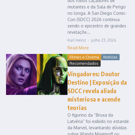
dos robôs caçadores de
mutantes e da Sala de Perigo
no longa. A San Diego Comic-
Con (SDCC) 2026 continua
sendo o epicentro de grandes
revelaçõe...
Karl Heinz
julho 23, 2026
Read More
Filmes e Cinema
Notícias
Recomendados
Vingadores: Doutor
Destino | Exposição da
SDCC revela aliada
misteriosa e acende
teorias
O figurino da “Bruxa da
Latvéria” foi exibido no estande
da Marvel, levantando dúvidas
sobre Wanda Maximoff ou