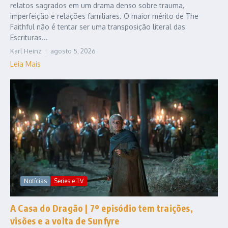
relatos sagrados em um drama denso sobre trauma,
imperfeição e relações familiares. O maior mérito de The
Faithful não é tentar ser uma transposição literal das
Escrituras...
Karl Heinz
agosto 5, 2026
Leia Mais
Notícias
Series e TV
A Casa do Dragão | 7º episódio tem traições,
visões e a volta de Sunfyre