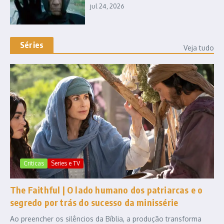
jul 24, 2026
Séries
Veja tudo
Criticas
Series e TV
The Faithful | O lado humano dos patriarcas e o
segredo por trás do sucesso da minissérie
Ao preencher os silêncios da Bíblia, a produção transforma