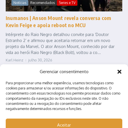
Notícias
Recomendados
Series e TV
Inumanos | Anson Mount revela conversa com
Kevin Feige e apoia reboot no MCU
Intérprete do Raio Negro detalhou convite para ‘Doutor
Estranho 2’ e afirmou que aceitaria retornar em um novo
projeto da Marvel. O ator Anson Mount, conhecido por dar
vida ao herói Raio Negro (Black Bolt), voltou a co...
Karl Heinz
julho 30, 2026
Leia Mais
Gerenciar consentimento
Para proporcionar uma melhor experiência, usamos tecnologias como
cookies para armazenar e/ou acessar informações do dispositivo. O
consentimento com essas tecnologias nos permite processar dados como
comportamento da navegação ou IDs exclusivos neste site. O não
consentimento ou a revogação do consentimento pode afetar
negativamente determinados recursos e funções.
Contato
Quem somos?
Anuncie conosco!
Aceitar