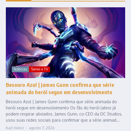
Notícias
Series e TV
Besouro Azul | James Gunn confirma que série
animada do herói segue em desenvolvimento
Besouro Azul | James Gunn confirma que série animada do
herói segue em desenvolvimento Os fãs do herói latino já
podem respirar aliviados. James Gunn, co-CEO da DC Studios,
usou suas redes sociais para confirmar que a série animad...
Karl Heinz
agosto 7, 2026