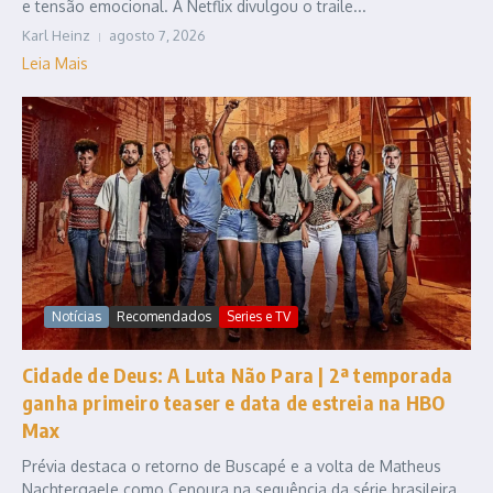
e tensão emocional. A Netflix divulgou o traile...
Karl Heinz
agosto 7, 2026
Leia Mais
Notícias
Recomendados
Series e TV
Cidade de Deus: A Luta Não Para | 2ª temporada
ganha primeiro teaser e data de estreia na HBO
Max
Prévia destaca o retorno de Buscapé e a volta de Matheus
Nachtergaele como Cenoura na sequência da série brasileira.