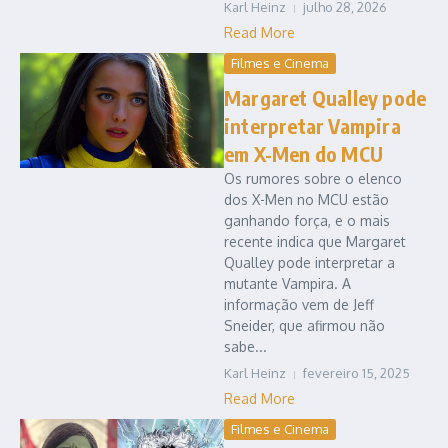
Karl Heinz
julho 28, 2026
Read More
Filmes e Cinema
Margaret Qualley pode
interpretar Vampira
em X-Men do MCU
Os rumores sobre o elenco
dos X-Men no MCU estão
ganhando força, e o mais
recente indica que Margaret
Qualley pode interpretar a
mutante Vampira. A
informação vem de Jeff
Sneider, que afirmou não
sabe...
Karl Heinz
fevereiro 15, 2025
Read More
Filmes e Cinema