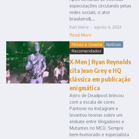
especulações circulando pelas
redes sociais, o ator
brasileiro&...
Karl Heinz
agosto 6, 2026
Read More
Filmes e Cinema
Notícias
Recomendados
X-Men | Ryan Reynolds
cita Jean Grey e HQ
clássica em publicação
enigmática
Astro de Deadpool brincou
com a escala de cores
Pantone no Instagram e
levantou teorias sobre um
embate entre Vingadores e
Mutantes no MCU. Sempre
bem-humorado e especialista