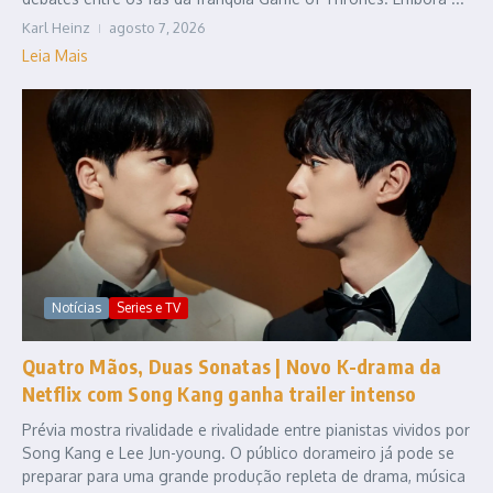
Karl Heinz
agosto 7, 2026
Leia Mais
Notícias
Series e TV
Quatro Mãos, Duas Sonatas | Novo K-drama da
Netflix com Song Kang ganha trailer intenso
Prévia mostra rivalidade e rivalidade entre pianistas vividos por
Song Kang e Lee Jun-young. O público dorameiro já pode se
preparar para uma grande produção repleta de drama, música