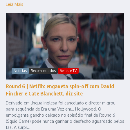
Leia Mais
Notícias
Recomendados
Series e TV
Round 6 | Netflix engaveta spin-off com David
Fincher e Cate Blanchett, diz site
Derivado em língua inglesa foi cancelado e diretor migrou
para sequência de Era uma Vez em… Hollywood. O
empolgante gancho deixado no episódio final de Round 6
(Squid Game) pode nunca ganhar o desfecho aguardado pelos
fãs. A surpr...