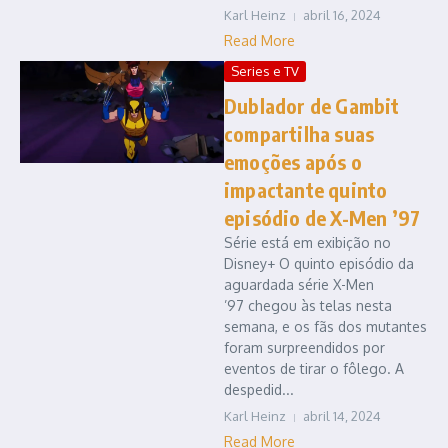
Karl Heinz
abril 16, 2024
Read More
Series e TV
Dublador de Gambit
compartilha suas
emoções após o
impactante quinto
episódio de X-Men ’97
Série está em exibição no
Disney+ O quinto episódio da
aguardada série X-Men
’97 chegou às telas nesta
semana, e os fãs dos mutantes
foram surpreendidos por
eventos de tirar o fôlego. A
despedid...
Karl Heinz
abril 14, 2024
Read More