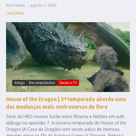
Karl Heinz
agosto 7, 2026
Leia Mais
Artigo
Recomendados
Series e TV
House of the Dragon | 3ª temporada aborda uma
das mudanças mais controversas do livro
Série da HBO resolve fusão entre Rhaena e Nettles em sutil
diálogo no episódio 7. A terceira temporada de House of the
Dragon (A Casa do Dragão) vem sendo palco de intensos
debates entre os fãs da franquia Game of Thrones. Embora ...