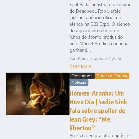
Fontes da indústria e o criador
do Deadpool, Rob Liefeld,
indicam anúncio oficial do
elenco na D23 Expo. O elenco
do aguardado reboot dos
filhos do átomo produzido
pelo Marvel Studios continua
ganhand...
Karl Heinz
agosto 7, 2026
Read More
Destaques
Filmes e Cinema
Notícias
Homem-Aranha: Um
Novo Dia | Sadie Sink
fala sobre spoiler de
Jean Grey: “Me
libertou”
Atriz comemora alívio após ter