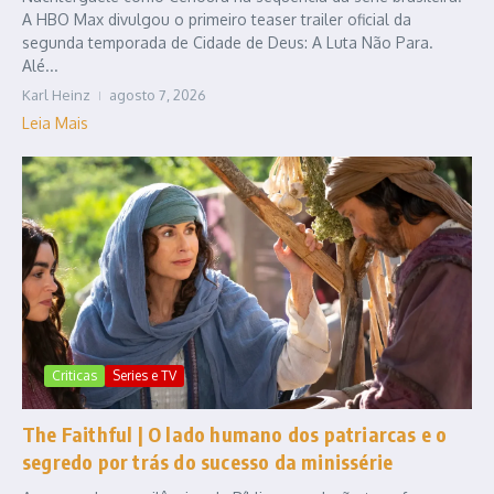
A HBO Max divulgou o primeiro teaser trailer oficial da
segunda temporada de Cidade de Deus: A Luta Não Para.
Alé...
Karl Heinz
agosto 7, 2026
Leia Mais
Criticas
Series e TV
The Faithful | O lado humano dos patriarcas e o
segredo por trás do sucesso da minissérie