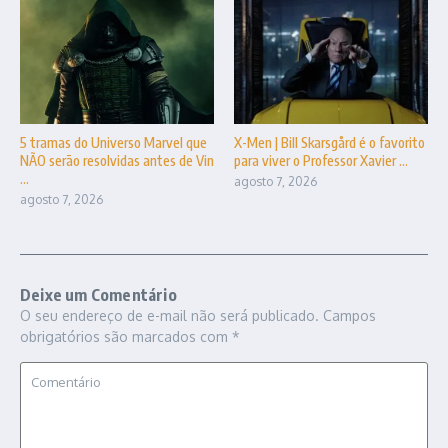
5 tramas do Universo Marvel que
X-Men | Bill Skarsgård é o favorito
NÃO serão resolvidas antes de Vin
para viver o Professor Xavier ...
...
agosto 7, 2026
agosto 7, 2026
Deixe um Comentário
O seu endereço de e-mail não será publicado.
Campos
obrigatórios são marcados com
*