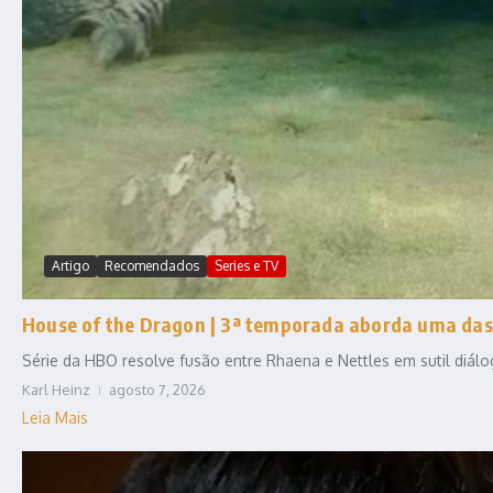
Artigo
Recomendados
Series e TV
House of the Dragon | 3ª temporada aborda uma das
Série da HBO resolve fusão entre Rhaena e Nettles em sutil diál
Karl Heinz
agosto 7, 2026
Leia Mais