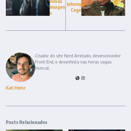
novas
Johnny
imagen
Cage
s
Criador do site Nerd Arretado, desenvolvedor
Front-End, e desenhista nas horas vagas
(nunca).
Karl Heinz
Posts Relacionados