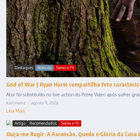
Destaques
Notícias
Series e TV
God of War | Ryan Hurst compartilha foto caracteriz
Ator foi substituído no live-action do Prime Video após sofrer gr
Karl Heinz
agosto 9, 2026
Leia Mais
Artigo
Recomendados
Series e TV
Ouça-me Rugir: A Ascensão, Queda e Glória da Casa 