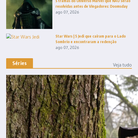
5 tramas do Universo Marvel que NÃO serão
resolvidas antes de Vingadores: Doomsday
ago 07, 2026
Star Wars | 5 Jedi que caíram para o Lado
Sombrio e encontraram a redenção
ago 07, 2026
Séries
Veja tudo