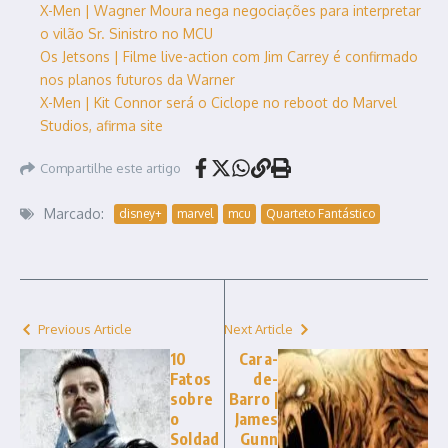
X-Men | Wagner Moura nega negociações para interpretar
o vilão Sr. Sinistro no MCU
Os Jetsons | Filme live-action com Jim Carrey é confirmado
nos planos futuros da Warner
X-Men | Kit Connor será o Ciclope no reboot do Marvel
Studios, afirma site
Compartilhe este artigo
Marcado:
disney+
marvel
mcu
Quarteto Fantástico
Previous Article
Next Article
10
Cara-
Fatos
de-
sobre
Barro |
o
James
Soldad
Gunn