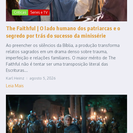
Criticas
Series e TV
The Faithful | O lado humano dos patriarcas e o
segredo por trás do sucesso da minissérie
Ao preencher os silêncios da Bíblia, a produção transforma
relatos sagrados em um drama denso sobre trauma,
imperfeição e relações familiares. O maior mérito de The
Faithful não é tentar ser uma transposição literal das
Escrituras...
Karl Heinz
agosto 5, 2026
Leia Mais