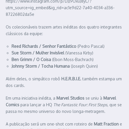
https://www.instagram.com/p/DJJ9OxuJ8yL/?
utm_source=ig_embed&ig_rid=ac1e9d22-7a40-4034-a336-
87226802da5e
Os colecionáveis trazem artes inéditas dos quatro integrantes
clássicos da equipe:
Reed Richards / Senhor Fantástico
(Pedro Pascal)
Sue Storm / Mulher Invisível
(Vanessa Kirby)
Ben Grimm / O Coisa
(Ebon Moss-Bachrach)
Johnny Storm / Tocha Humana
(Joseph Quinn)
Além deles, o simpático robô
H.E.R.B.I.E.
também estampa um
dos cards.
Em uma iniciativa inédita, a
Marvel Studios
se uniu à
Marvel
Comics
para lançar a HQ
The Fantastic Four: First Steps
, que se
passa no mesmo universo do novo longa-metragem.
A publicação será um one-shot com roteiro de
Matt Fraction
e