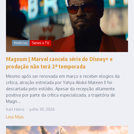
Notícias
Series e TV
Magnum | Marvel cancela série do Disney+ e
produção não terá 2ª temporada
Mesmo após ser renovada em março e receber elogios da
crítica, atração estrelada por Yahya Abdul-Mateen II foi
descartada pelo estúdio. Apesar da recepção altamente
positiva por parte da crítica especializada, a trajetória de
Magn...
Karl Heinz
julho 30, 2026
Leia Mais