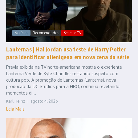
Notícias
Recomendados
Series e TV
Lanternas | Hal Jordan usa teste de Harry Potter
para identificar alienígena em nova cena da série
Previa exibida na TV norte-americana mostra o experiente
Lanterna Verde de Kyle Chandler testando suspeito com
cultura pop. A promoção de Lanternas (Lanterns), nova
produção da DC Studios para a HBO, continua revelando
momentos di...
Karl Heinz
agosto 4, 2026
Leia Mais