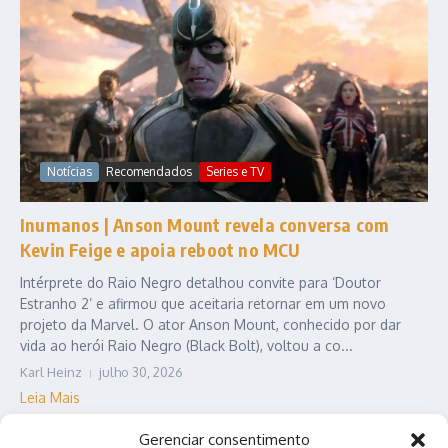
Notícias
Recomendados
Series e TV
Inumanos | Anson Mount revela conversa com
Kevin Feige e apoia reboot no MCU
Intérprete do Raio Negro detalhou convite para ‘Doutor
Estranho 2’ e afirmou que aceitaria retornar em um novo
projeto da Marvel. O ator Anson Mount, conhecido por dar
vida ao herói Raio Negro (Black Bolt), voltou a co...
Karl Heinz
julho 30, 2026
Leia Mais
Gerenciar consentimento