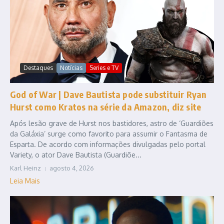
Destaques
Notícias
Series e TV
God of War | Dave Bautista pode substituir Ryan
Hurst como Kratos na série da Amazon, diz site
Após lesão grave de Hurst nos bastidores, astro de ‘Guardiões
da Galáxia’ surge como favorito para assumir o Fantasma de
Esparta. De acordo com informações divulgadas pelo portal
Variety, o ator Dave Bautista (Guardiõe...
Karl Heinz
agosto 4, 2026
Leia Mais