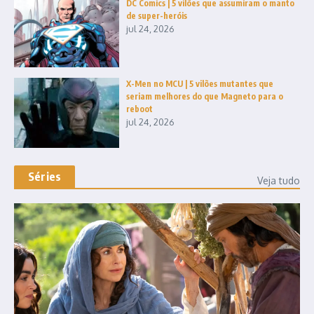
DC Comics | 5 vilões que assumiram o manto
de super-heróis
jul 24, 2026
X-Men no MCU | 5 vilões mutantes que
seriam melhores do que Magneto para o
reboot
jul 24, 2026
Séries
Veja tudo