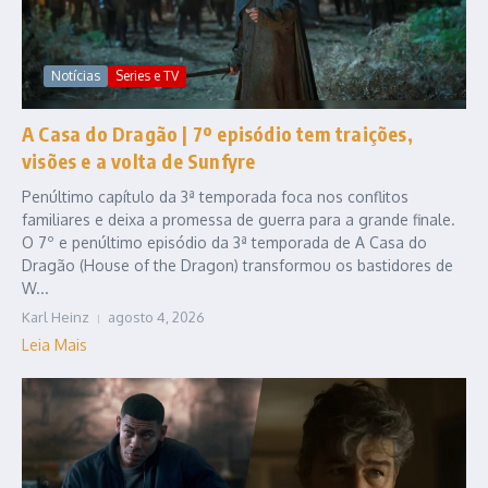
Notícias
Series e TV
A Casa do Dragão | 7º episódio tem traições,
visões e a volta de Sunfyre
Penúltimo capítulo da 3ª temporada foca nos conflitos
familiares e deixa a promessa de guerra para a grande finale.
O 7º e penúltimo episódio da 3ª temporada de A Casa do
Dragão (House of the Dragon) transformou os bastidores de
W...
Karl Heinz
agosto 4, 2026
Leia Mais