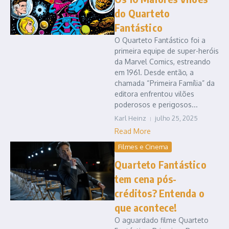
do Quarteto
Fantástico
O Quarteto Fantástico foi a
primeira equipe de super-heróis
da Marvel Comics, estreando
em 1961. Desde então, a
chamada “Primeira Família” da
editora enfrentou vilões
poderosos e perigosos...
Karl Heinz
julho 25, 2025
Read More
Filmes e Cinema
Quarteto Fantástico
tem cena pós-
créditos? Entenda o
que acontece!
O aguardado filme Quarteto