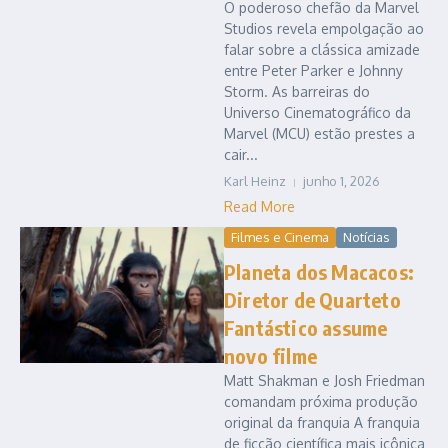
O poderoso chefão da Marvel
Studios revela empolgação ao
falar sobre a clássica amizade
entre Peter Parker e Johnny
Storm. As barreiras do
Universo Cinematográfico da
Marvel (MCU) estão prestes a
cair...
Karl Heinz
junho 1, 2026
Read More
Filmes e Cinema
Notícias
Planeta dos Macacos:
Diretor de Quarteto
Fantástico assume
novo filme
Matt Shakman e Josh Friedman
comandam próxima produção
original da franquia A franquia
de ficção científica mais icônica