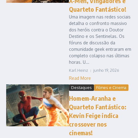
X-Men, Vingadores e
Quarteto Fantástico!
Uma imagem nas redes sociais
detalha o confronto massivo
dos heróis contra o Doutor
Destino e os Sentinelas. Os
fóruns de discussão da
comunidade geek entraram em
completo colapso nas últimas
horas. U...
Karl Heinz
junho 19, 2026
Read More
Destaques
Filmes e Cinema
Homem-Aranha e
Quarteto Fantástico:
Kevin Feige indica
crossover nos
cinemas!