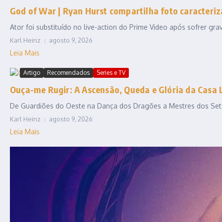
God of War | Ryan Hurst compartilha foto caracteriz
Ator foi substituído no live-action do Prime Video após sofrer gr
Karl Heinz
agosto 9, 2026
Leia Mais
Artigo
Recomendados
Series e TV
Ouça-me Rugir: A Ascensão, Queda e Glória da Casa 
De Guardiões do Oeste na Dança dos Dragões a Mestres dos Sete R
Karl Heinz
agosto 9, 2026
Leia Mais