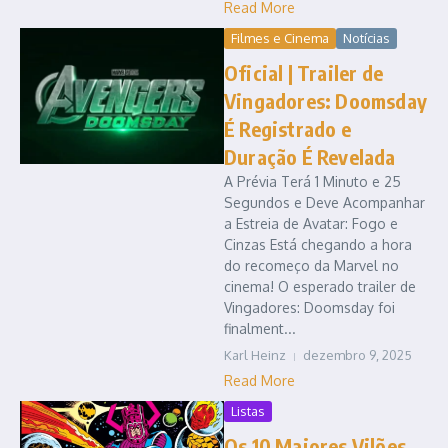
Read More
Filmes e Cinema
Notícias
Oficial | Trailer de
Vingadores: Doomsday
É Registrado e
Duração É Revelada
A Prévia Terá 1 Minuto e 25
Segundos e Deve Acompanhar
a Estreia de Avatar: Fogo e
Cinzas Está chegando a hora
do recomeço da Marvel no
cinema! O esperado trailer de
Vingadores: Doomsday foi
finalment...
Karl Heinz
dezembro 9, 2025
Read More
Listas
Os 10 Maiores Vilões