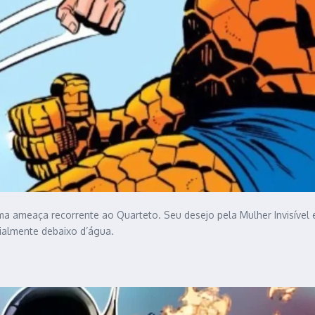
i uma ameaça recorrente ao Quarteto. Seu desejo pela Mulher Invisíve
cialmente debaixo d’água.