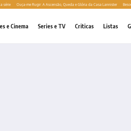
uça-me Rugir: A Ascensão, Queda e Glória da Casa Lannister
Besouro Azul | J
es e Cinema
Series e TV
Criticas
Listas
G