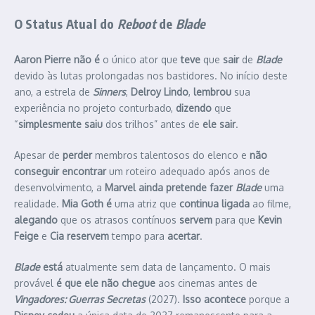
O Status Atual do
Reboot
de
Blade
Aaron Pierre não é
o único ator que
teve
que
sair
de
Blade
devido às lutas prolongadas nos bastidores. No início deste
ano, a estrela de
Sinners
,
Delroy Lindo
,
lembrou
sua
experiência no projeto conturbado,
dizendo
que
“
simplesmente saiu
dos trilhos” antes de
ele sair
.
Apesar de
perder
membros talentosos do elenco e
não
conseguir encontrar
um roteiro adequado após anos de
desenvolvimento, a
Marvel ainda pretende fazer
Blade
uma
realidade.
Mia Goth é
uma atriz que
continua ligada
ao filme,
alegando
que os atrasos contínuos
servem
para que
Kevin
Feige
e
Cia
reservem
tempo para
acertar
.
Blade
está
atualmente sem data de lançamento. O mais
provável
é que ele não chegue
aos cinemas antes de
Vingadores: Guerras Secretas
(2027).
Isso acontece
porque a