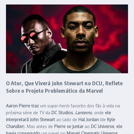
O Ator, Que
Viverá
John Stewart
no
DCU
,
Reflete
Sobre o Projeto Problemático da Marvel
Aaron Pierre
traz
um super-herói favorito dos fãs à vida na
próxima série de TV da
DC Studios
,
Lanterns
, onde
ele
interpretará
John Stewart
ao lado de
Hal Jordan
(de
Kyle
Chandler
).
Mas antes de
Pierre se juntar
ao
DC Universe
,
ele
havia conseguido
um papel no
Marvel Cinematic Universe
.