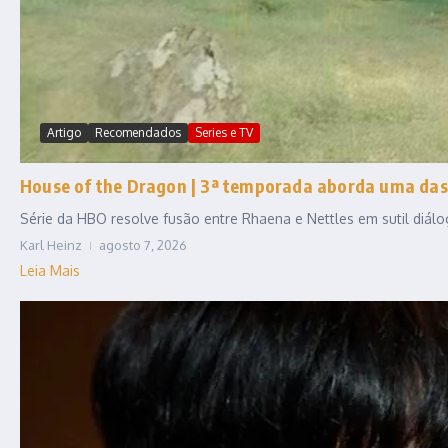
Artigo
Recomendados
Series e TV
House of the Dragon | 3ª temporada aborda uma das
Série da HBO resolve fusão entre Rhaena e Nettles em sutil diál
Karl Heinz
agosto 7, 2026
Leia Mais