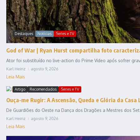
Destaques
Notícias
Series e TV
God of War | Ryan Hurst compartilha foto caracteriz
Ator foi substituído no live-action do Prime Video após sofrer gr
Karl Heinz
agosto 9, 2026
Leia Mais
Artigo
Recomendados
Series e TV
Ouça-me Rugir: A Ascensão, Queda e Glória da Casa 
De Guardiões do Oeste na Dança dos Dragões a Mestres dos Sete R
Karl Heinz
agosto 9, 2026
Leia Mais