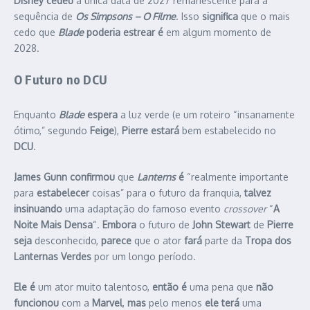
Disney
cedeu
a única data de 2027 remanescente para a
sequência de
Os Simpsons – O Filme
. Isso
significa
que o mais
cedo que
Blade
poderia estrear é
em algum momento de
2028.
O Futuro no DCU
Enquanto
Blade
espera
a luz verde (e um roteiro “insanamente
ótimo,” segundo
Feige
),
Pierre estará
bem estabelecido no
DCU
.
James Gunn
confirmou
que
Lanterns
é
“realmente importante
para
estabelecer
coisas” para o futuro da franquia,
talvez
insinuando
uma adaptação do famoso evento
crossover
“
A
Noite Mais Densa
“.
Embora
o futuro de
John Stewart
de
Pierre
seja
desconhecido,
parece
que o ator
fará
parte da
Tropa dos
Lanternas Verdes
por um longo período.
Ele é
um ator muito talentoso,
então é
uma pena que
não
funcionou
com a
Marvel
,
mas
pelo menos
ele terá
uma