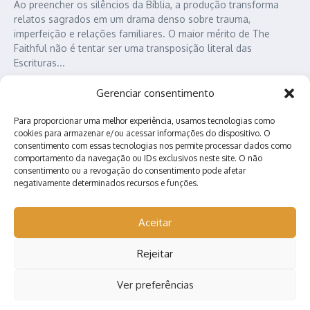
Ao preencher os silêncios da Bíblia, a produção transforma
relatos sagrados em um drama denso sobre trauma,
imperfeição e relações familiares. O maior mérito de The
Faithful não é tentar ser uma transposição literal das
Escrituras...
Karl Heinz
agosto 5, 2026
Gerenciar consentimento
Leia Mais
Para proporcionar uma melhor experiência, usamos tecnologias como
cookies para armazenar e/ou acessar informações do dispositivo. O
consentimento com essas tecnologias nos permite processar dados como
comportamento da navegação ou IDs exclusivos neste site. O não
consentimento ou a revogação do consentimento pode afetar
negativamente determinados recursos e funções.
Aceitar
Contato
Quem somos?
Anuncie conosco!
Rejeitar
Ver preferências
Copyright © 2026 Nerd Arretado | Desenvolvido por
Revista de