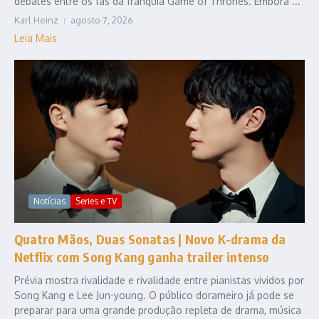
debates entre os fãs da franquia Game of Thrones. Embora ...
Karl Heinz
agosto 7, 2026
Leia Mais
Notícias
Series e TV
Quatro Mãos, Duas Sonatas | Novo K-drama da
Netflix com Song Kang ganha trailer intenso
Prévia mostra rivalidade e rivalidade entre pianistas vividos por
Song Kang e Lee Jun-young. O público dorameiro já pode se
preparar para uma grande produção repleta de drama, música