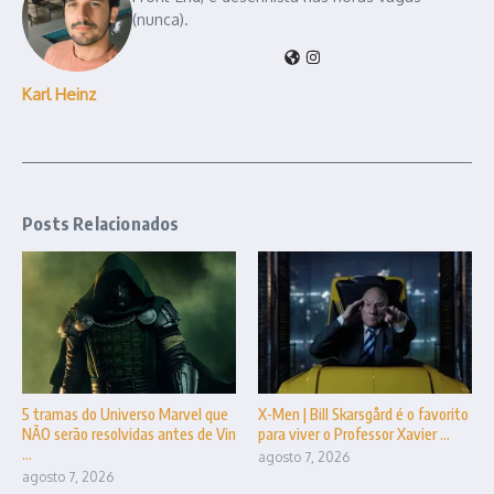
(nunca).
Karl Heinz
Posts Relacionados
5 tramas do Universo Marvel que
X-Men | Bill Skarsgård é o favorito
NÃO serão resolvidas antes de Vin
para viver o Professor Xavier ...
...
agosto 7, 2026
agosto 7, 2026