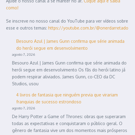
Ajude o nosso canal a se manter no ar.
Clique aqui e saiba
como!
Se inscreve no nosso canal do YouTube para ver vídeos sobre
esse e outros temas:
https://youtube.com.br/@onerdarretado
Besouro Azul | James Gunn confirma que série animada
do herói segue em desenvolvimento
agosto 7, 2026
Besouro Azul | James Gunn confirma que série animada do
herói segue em desenvolvimento Os fãs do herói latino já
podem respirar aliviados. James Gunn, co-CEO da DC
Studios, usou
4 livros de fantasia que ninguém previa que virariam
franquias de sucesso estrondoso
agosto 7, 2026
De Harry Potter a Game of Thrones: obras que superaram
todas as expectativas e conquistaram o público geral. O
gênero de fantasia vive um dos momentos mais prósperos