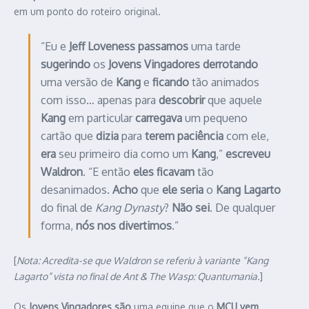
em um ponto do roteiro original.
“Eu e
Jeff Loveness
passamos
uma tarde
sugerindo
os
Jovens Vingadores derrotando
uma versão de
Kang
e
ficando
tão animados
com isso… apenas para
descobrir
que aquele
Kang
em particular
carregava
um pequeno
cartão que
dizia
para
terem paciência
com ele,
era
seu primeiro dia como um
Kang
,”
escreveu
Waldron
. “E então
eles ficavam
tão
desanimados.
Acho
que
ele seria
o
Kang Lagarto
do final de
Kang Dynasty
?
Não sei
. De qualquer
forma,
nós nos divertimos
.”
[
Nota: Acredita-se que Waldron se referiu à variante “Kang
Lagarto” vista no final de Ant & The Wasp: Quantumania.
]
Os
Jovens Vingadores são
uma equipe que o
MCU
vem