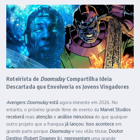
Roteirista de
Doomsday
Compartilha
Ideia
Descartada que
Envolveria
os
Jovens Vingadores
Avengers: Doomsday
está
agora iminente em 2026. No
entanto, o próximo grande filme de evento da
Marvel Studios
receberá
mais
atenção
e
análise
minuciosa
do que qualquer
outro projeto que a franquia
já lançou
.
Isso acontece
em
grande parte porque
Doomsday
e seu vilão titular,
Doutor
Destino
(
Robert Downey Jr.
),
representam
uma grande