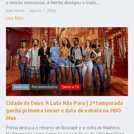
e tensão emocional. A Netflix divulgou o traile...
Karl Heinz
agosto 7, 2026
Leia Mais
Notícias
Recomendados
Series e TV
Cidade de Deus: A Luta Não Para | 2ª temporada
ganha primeiro teaser e data de estreia na HBO
Max
Prévia destaca o retorno de Buscapé e a volta de Matheus
Nachtergaele como Cenoura na sequência da série brasileira.