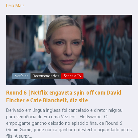
Leia Mais
Notícias
Recomendados
Series e TV
Round 6 | Netflix engaveta spin-off com David
Fincher e Cate Blanchett, diz site
Derivado em língua inglesa foi cancelado e diretor migrou
para sequência de Era uma Vez em… Hollywood. O
empolgante gancho deixado no episódio final de Round 6
(Squid Game) pode nunca ganhar o desfecho aguardado pelos
fãs. A surpr...