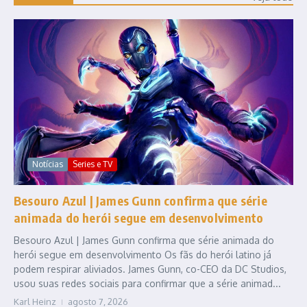
Notícias
Series e TV
Besouro Azul | James Gunn confirma que série
animada do herói segue em desenvolvimento
Besouro Azul | James Gunn confirma que série animada do
herói segue em desenvolvimento Os fãs do herói latino já
podem respirar aliviados. James Gunn, co-CEO da DC Studios,
usou suas redes sociais para confirmar que a série animad...
Karl Heinz
agosto 7, 2026