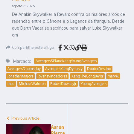
agosto 7, 2026
De Anakin Skywalker a Revan: confira os maiores arcos de
redenção entre o Cânone e o Legends da franquia. Desde
que Darth Vader se sacrificou para salvar Luke Skywalker
em
Compartilhe este artigo
Marcado:
Avengers5PlanoKangYoungAvengers
AvengersDoomsday
AvengersKangDynasty
DoutorDestino
JonathanMajors
JovensVingadores
KangTheConqueror
marvel
mcu
MichaelWaldron
RobertDowneyJr
YoungAvengers
Previous Article
Aaron
Pierre