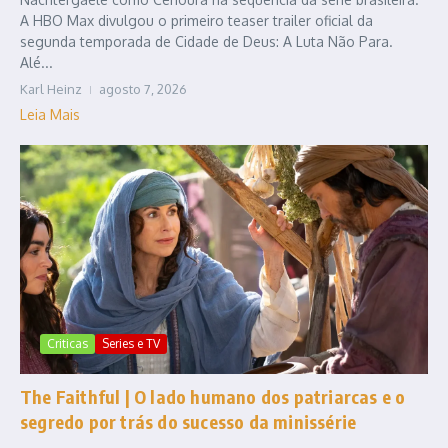
A HBO Max divulgou o primeiro teaser trailer oficial da
segunda temporada de Cidade de Deus: A Luta Não Para.
Alé...
Karl Heinz
agosto 7, 2026
Leia Mais
Criticas
Series e TV
The Faithful | O lado humano dos patriarcas e o
segredo por trás do sucesso da minissérie