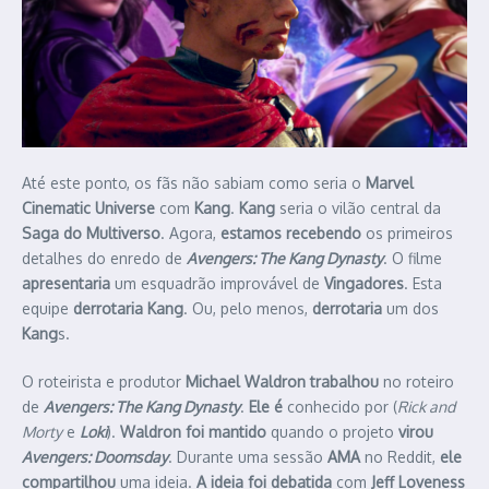
Até este ponto, os fãs não sabiam como seria o
Marvel
Cinematic Universe
com
Kang
.
Kang
seria o vilão central da
Saga do Multiverso
. Agora,
estamos recebendo
os primeiros
detalhes do enredo de
Avengers: The Kang Dynasty
. O filme
apresentaria
um esquadrão improvável de
Vingadores
. Esta
equipe
derrotaria
Kang
. Ou, pelo menos,
derrotaria
um dos
Kang
s.
O roteirista e produtor
Michael Waldron
trabalhou
no roteiro
de
Avengers: The Kang Dynasty
.
Ele é
conhecido por (
Rick and
Morty
e
Loki
).
Waldron
foi mantido
quando o projeto
virou
Avengers: Doomsday
. Durante uma sessão
AMA
no Reddit,
ele
compartilhou
uma ideia.
A ideia
foi debatida
com
Jeff Loveness