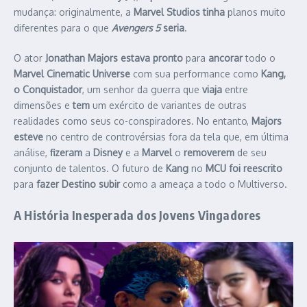
mudança: originalmente, a
Marvel Studios tinha
planos muito
diferentes para o que
Avengers 5
seria
.
O ator
Jonathan Majors
estava pronto
para
ancorar
todo o
Marvel Cinematic Universe
com sua performance como
Kang,
o Conquistador
, um senhor da guerra que
viaja
entre
dimensões e
tem
um exército de variantes de outras
realidades como seus co-conspiradores. No entanto,
Majors
esteve
no centro de controvérsias fora da tela que, em última
análise,
fizeram
a
Disney
e a
Marvel
o
removerem
de seu
conjunto de talentos.
O futuro de
Kang
no
MCU
foi reescrito
para
fazer
Destino subir
como a ameaça a todo o Multiverso.
A História Inesperada dos
Jovens Vingadores