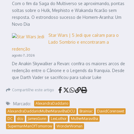
Com o fim da Saga do Multiverso se aproximando, pontas
soltas sobre o Hulk, Mephisto e Wakanda ficarão sem
resposta. O estrondoso sucesso de Homem-Aranha: Um
Novo Dia
Star Wars | 5 Jedi que caíram para o
Lado Sombrio e encontraram a
redenção
agosto 7, 2026
De Anakin Skywalker a Revan: confira os maiores arcos de
redenção entre o Cânone e o Legends da franquia. Desde
que Darth Vader se sacrificou para salvar Luke
Compartilhe este artigo
Marcado:
AlexandraDaddario
AlexandraDaddarioMulherMaravilhaDCU
Brainiac
DavidCorenswet
DC
dcu
JamesGunn
LexLuthor
MulherMaravilha
SupermanManOfTomorrow
WonderWoman