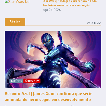
Star Wars | 5 Jedi que caíram para o Lado
Sombrio e encontraram a redenção
ago 07, 2026
Séries
Veja tudo
Notícias
Series e TV
Besouro Azul | James Gunn confirma que série
animada do herói segue em desenvolvimento