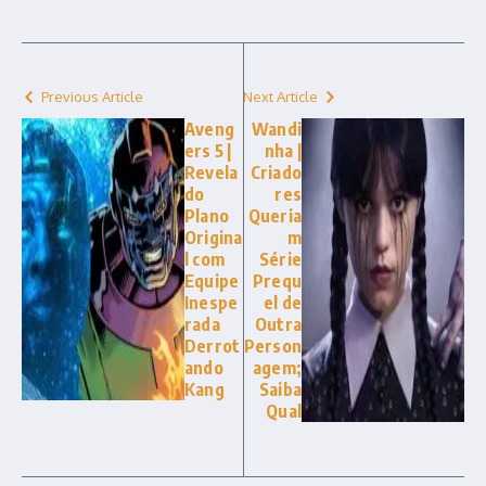
Previous Article
Next Article
Aveng
Wandi
ers 5 |
nha |
Revela
Criado
do
res
Plano
Queria
Origina
m
l com
Série
Equipe
Prequ
Inespe
el de
rada
Outra
Derrot
Person
ando
agem;
Kang
Saiba
Qual