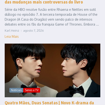
das mudanças mais controversas do livro
Série da HBO resolve fusão entre Rhaena e Nettles em sutil
diálogo no episódio 7. A terceira temporada de House of the
Dragon (A Casa do Dragão) vem sendo palco de intensos
debates entre os fãs da franquia Game of Thrones. Embora ...
Karl Heinz
agosto 7, 2026
Leia Mais
Notícias
Series e TV
Quatro Mãos, Duas Sonatas | Novo K-drama da