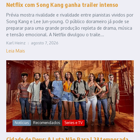
Netflix com Song Kang ganha trailer intenso
Prévia mostra rivalidade e rivalidade entre pianistas vividos por
Song Kang e Lee Jun-young. O público dorameiro já pode se
preparar para uma grande produção repleta de drama, música
e tensão emocional. A Netflix divulgou o traile...
Karl Heinz
agosto 7, 2026
Leia Mais
Notícias
Recomendados
Series e TV
Cidade de Deus: A Luta Não Para | 2ª temporada