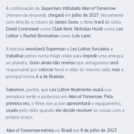
A continuação de
Superman
,
intitulada
Man of Tomorrow
(
Homem do Amanhã
),
chegará
em
julho de 2027
. Novamente
com direção e roteiro de
James Gunn
, o filme
trará
de volta
David Corenswet
como
Clark Kent
,
Nicholas Hoult
como
Lex
Luthor
e
Rachel Brosnahan
como
Lois Lane
.
A história
envolverá
Superman
e
Lex Luthor
forçados
a
trabalhar
juntos numa frágil união para
impedir
uma ameaça
ao planeta.
Gunn ainda não revelou
que antagonista
será
responsável por
colocar
herói e vilão do mesmo lado,
mas
a
principal teoria
é a de Brainiac
.
Sabemos
, porém, que
Lex Luthor finalmente usará
sua
armadura verde e poderosa em
Man of Tomorrow
.
Pela
primeira vez
, o filme
live-action
apresentará
o equipamento,
usado
pelo vilão quando
ele decide resolver
as coisas com o
próprio braço.
Man of Tomorrow
estreia
no
Brasil
em
8 de julho de 2027
.