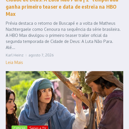
ganha primeiro teaser e data de estreia na HBO
Max
Prévia destaca o retorno de Buscapé e a volta de Matheus
Nachtergaele como Cenoura na sequência da série brasileira.
A HBO Max divulgou o primeiro teaser trailer oficial da
segunda temporada de Cidade de Deus: A Luta Não Para.
Alé...
Karl Heinz
agosto 7, 2026
Leia Mais
Criticas
Series e TV