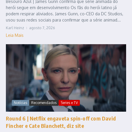
Besouro Azul | James Gunn confirma que série animada do
herói segue em desenvolvimento Os fãs do herói latino já
podem respirar aliviados. James Gunn, co-CEO da DC Studios,
usou suas redes sociais para confirmar que a série animad...
Karl Heinz
agosto 7, 2026
Leia Mais
Notícias
Recomendados
Series e TV
Round 6 | Netflix engaveta spin-off com David
Fincher e Cate Blanchett, diz site