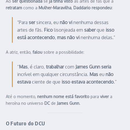
Ao
ser questionada
se
já tinha visto
as artes de fãs que a
retratam
como a
Mulher-Maravilha
,
Daddario respondeu
:
“Para
ser
sincera, eu
não vi
nenhuma dessas
artes de fãs.
Fico
lisonjeada em
saber
que
isso
está acontecendo
,
mas não vi
nenhuma delas.”
A atriz, então,
falou
sobre a possibilidade:
“
Mas
, é claro,
trabalhar
com
James Gunn seria
incrível em qualquer circunstância.
Mas
eu
não
estava
ciente de que
isso estava acontecendo
.”
Até o momento,
nenhum nome está favorito
para
viver
a
heroína no universo
DC
de
James Gunn
.
O Futuro do DCU