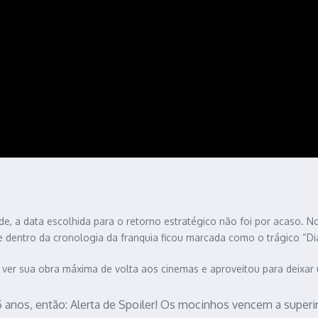
de, a data escolhida para o retorno estratégico não foi por acaso. 
e dentro da cronologia da franquia ficou marcada como o trágico “Di
 ver sua obra máxima de volta aos cinemas e aproveitou para deixa
 anos, então: Alerta de Spoiler! Os mocinhos vencem a superin