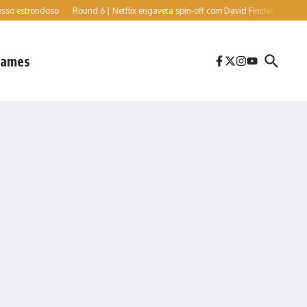
trondoso
Round 6 | Netflix engaveta spin-off com David Fincher e Cate Blanchett,
ames