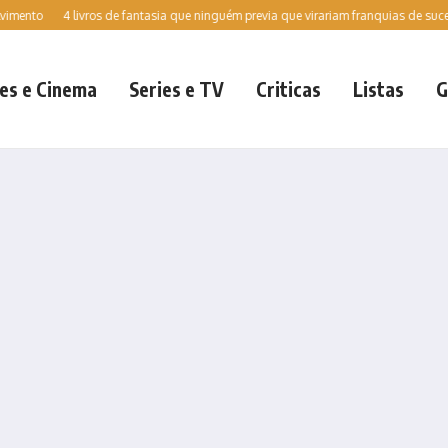
4 livros de fantasia que ninguém previa que virariam franquias de sucesso es
es e Cinema
Series e TV
Criticas
Listas
G