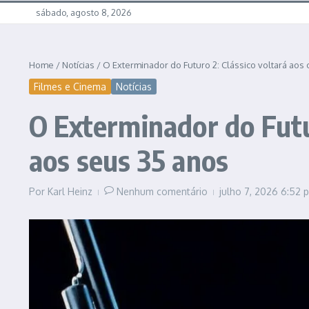
sábado, agosto 8, 2026
Home
/
Notícias
/
O Exterminador do Futuro 2: Clássico voltará ao
Filmes e Cinema
Notícias
O Exterminador do Futu
aos seus 35 anos
Por
Karl Heinz
Nenhum comentário
julho 7, 2026
6:52 