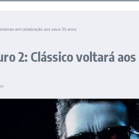
s cinemas em celebração aos seus 35 anos
ro 2: Clássico voltará ao
pm