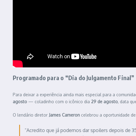
Programado para o “Dia do Julgamento Final”
Para deixar a experiência ainda mais especial para a comunida
agosto
— coladinho com o icônico dia
29 de agosto
, data qu
O lendário diretor
James Cameron
celebrou a oportunidade de
“Acredito que já podemos dar spoilers depois de 35