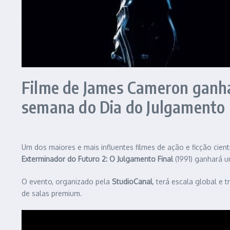
Filme de James Cameron ganha
semana do Dia do Julgamento 
Um dos maiores e mais influentes filmes de ação e ficção cien
Exterminador do Futuro 2: O Julgamento Final
(1991) ganhará u
O evento, organizado pela
StudioCanal
, terá escala global e
de salas premium.