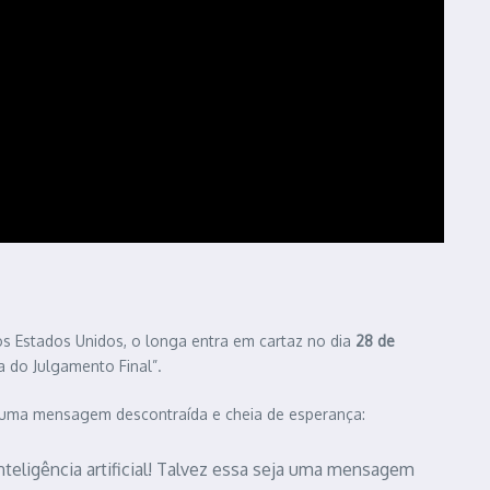
Nos Estados Unidos, o longa entra em cartaz no dia
28 de
a do Julgamento Final”.
r uma mensagem descontraída e cheia de esperança:
teligência artificial! Talvez essa seja uma mensagem